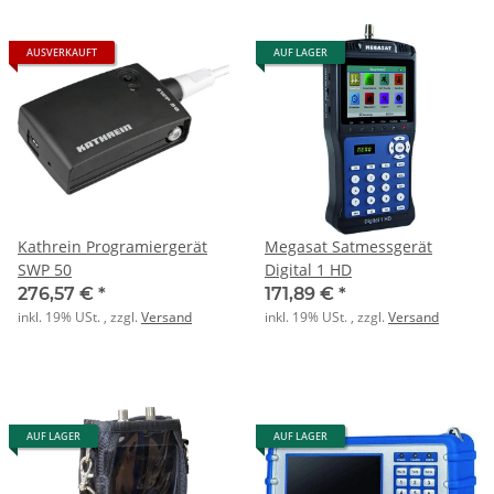
AUSVERKAUFT
AUF LAGER
Kathrein Programiergerät
Megasat Satmessgerät
SWP 50
Digital 1 HD
276,57 €
*
171,89 €
*
inkl. 19% USt. , zzgl.
Versand
inkl. 19% USt. , zzgl.
Versand
AUF LAGER
AUF LAGER