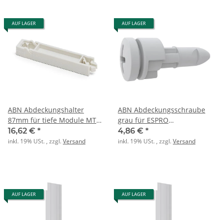
AUF LAGER
AUF LAGER
ABN Abdeckungshalter
ABN Abdeckungsschraube
87mm für tiefe Module MT..
grau für ESPRO
PK=4Stck
Abdeckplatten PK=4Stck
16,62 €
*
4,86 €
*
inkl. 19% USt. , zzgl.
Versand
inkl. 19% USt. , zzgl.
Versand
AUF LAGER
AUF LAGER