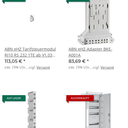
ABN eHZ Tarifsteuermodul
ABN eHZ-Adapter BKE-
RJ10 RS 232 1TE ab V1.03
A001A
EDL
113,05 €
*
83,69 €
*
inkl. 19% USt. , zzgl.
Versand
inkl. 19% USt. , zzgl.
Versand
AUF LAGER
AUSVERKAUFT