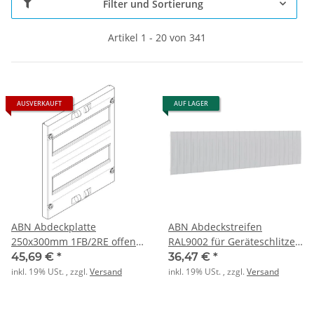
Filter und Sortierung
Artikel 1 - 20 von 341
AUSVERKAUFT
AUF LAGER
ABN Abdeckplatte
ABN Abdeckstreifen
250x300mm 1FB/2RE offen
RAL9002 für Geräteschlitze
125mm
(PK=10 Stk.)
45,69 €
*
36,47 €
*
inkl. 19% USt. , zzgl.
Versand
inkl. 19% USt. , zzgl.
Versand