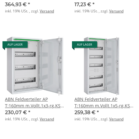
2x4reihig f. REG
f:Zähler/Verteilerfeld PK=1St
364,93 €
*
17,23 €
*
inkl. 19% USt. , zzgl.
Versand
inkl. 19% USt. , zzgl.
Versand
AUF LAGER
AUF LAGER
ABN Feldverteiler AP
ABN Feldverteiler AP
T:160mm m.Vollt.1x3-rg.KS
T:160mm m.Vollt.1x5-rg.KS
REG
REG
230,07 €
*
259,38 €
*
inkl. 19% USt. , zzgl.
Versand
inkl. 19% USt. , zzgl.
Versand