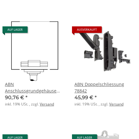
AUF LAGER
AUSVERKAUFT
ABN
ABN Doppelschliessung
Anschlussgrundgehäuse
78842
GAG12
90,76 €
*
45,99 €
*
inkl. 19% USt. , zzgl.
Versand
inkl. 19% USt. , zzgl.
Versand
AUF LAGER
AUF LAGER