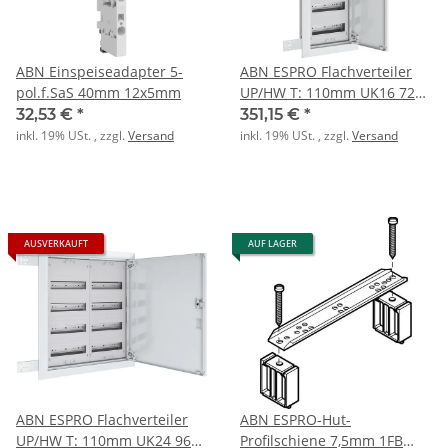
ABN Einspeiseadapter 5-
ABN ESPRO Flachverteiler
pol.f.SaS 40mm 12x5mm
UP/HW T: 110mm UK16 72TE
1x6reihig f. REG
32,53 €
*
351,15 €
*
inkl. 19% USt. , zzgl.
Versand
inkl. 19% USt. , zzgl.
Versand
AUSVERKAUFT
AUF LAGER
ABN ESPRO Flachverteiler
ABN ESPRO-Hut-
UP/HW T: 110mm UK24 96TE
Profilschiene 7,5mm 1FB