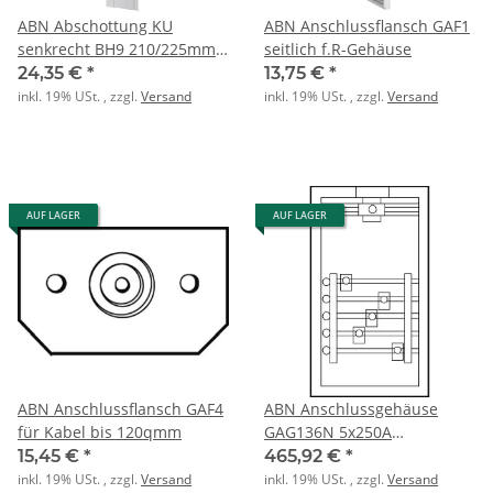
ABN Abschottung KU
ABN Anschlussflansch GAF1
senkrecht BH9 210/225mm
seitlich f.R-Gehäuse
tief
24,35 €
*
13,75 €
*
inkl. 19% USt. , zzgl.
Versand
inkl. 19% USt. , zzgl.
Versand
AUF LAGER
AUF LAGER
ABN Anschlussflansch GAF4
ABN Anschlussgehäuse
für Kabel bis 120qmm
GAG136N 5x250A
Sammelsch. komplett
15,45 €
*
465,92 €
*
inkl. 19% USt. , zzgl.
Versand
inkl. 19% USt. , zzgl.
Versand