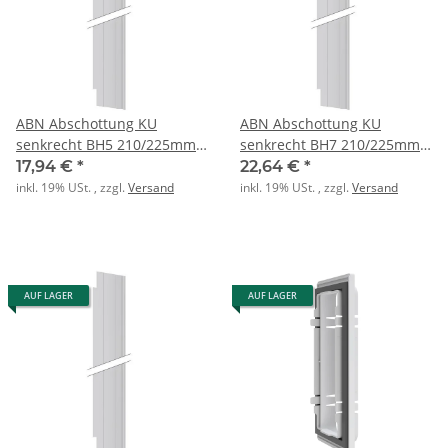
ABN Abschottung KU
ABN Abschottung KU
senkrecht BH5 210/225mm
senkrecht BH7 210/225mm
tief
tief
17,94 €
*
22,64 €
*
inkl. 19% USt. , zzgl.
Versand
inkl. 19% USt. , zzgl.
Versand
AUF LAGER
AUF LAGER