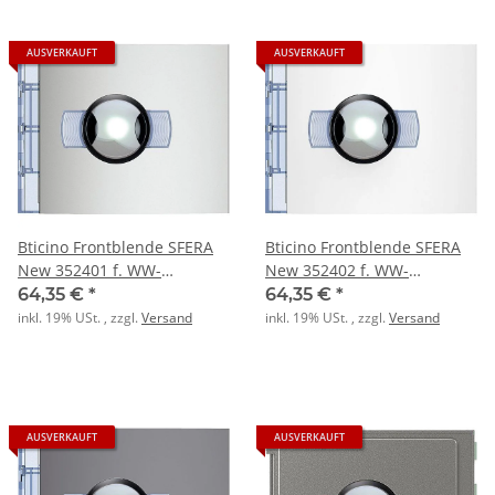
AUSVERKAUFT
AUSVERKAUFT
Bticino Frontblende SFERA
Bticino Frontblende SFERA
New 352401 f. WW-
New 352402 f. WW-
Kameramodul ALLMETAL
Kameramodul ALLWHITE
64,35 €
*
64,35 €
*
inkl. 19% USt. , zzgl.
Versand
inkl. 19% USt. , zzgl.
Versand
AUSVERKAUFT
AUSVERKAUFT