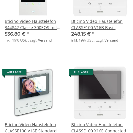
Bticino Video-Haustelefon
Bticino Video-Haustelefon
344842 Classe 300EOS mit
CLASSE100 V16B Basic
Netatmo
536,80 €
*
248,15 €
*
inkl. 19% USt. , zzgl.
Versand
inkl. 19% USt. , zzgl.
Versand
AUF LAGER
AUF LAGER
Bticino Video-Haustelefon
Bticino Video-Haustelefon
CLASSE100 V16E Standard
CLASSE100 X16E Connected