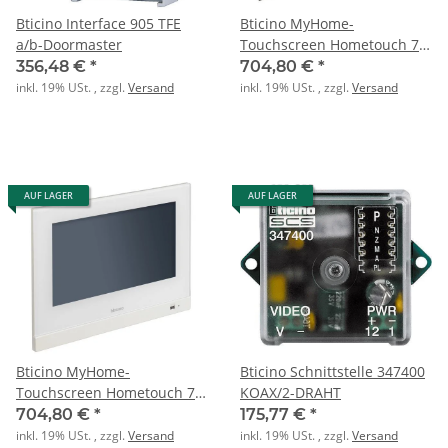
Bticino Interface 905 TFE
Bticino MyHome-
a/b-Doormaster
Touchscreen Hometouch 7"
schwarz
356,48 €
*
704,80 €
*
inkl. 19% USt. , zzgl.
Versand
inkl. 19% USt. , zzgl.
Versand
AUF LAGER
AUF LAGER
Bticino MyHome-
Bticino Schnittstelle 347400
Touchscreen Hometouch 7"
KOAX/2-DRAHT
weiß
704,80 €
*
175,77 €
*
inkl. 19% USt. , zzgl.
Versand
inkl. 19% USt. , zzgl.
Versand