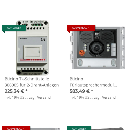
AUF LAGER
AUSVERKAUFT
Bticino Tk-Schnittstelle
Bticino
306905 für 2-Draht-Anlagen
Türlautsprechermodul
351200 STD 2RT Sfera New
225,34 €
*
583,49 €
*
inkl. 19% USt. , zzgl.
Versand
inkl. 19% USt. , zzgl.
Versand
AUSVERKAUFT
AUF LAGER