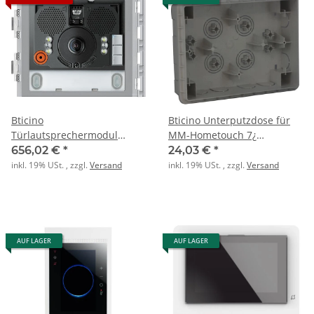
Bticino
Bticino Unterputzdose für
Türlautsprechermodul
MM-Hometouch 7¿
351300 Weitwinkel 2RT
180x130mm
656,02 €
*
24,03 €
*
Sfera New
inkl. 19% USt. , zzgl.
Versand
inkl. 19% USt. , zzgl.
Versand
AUF LAGER
AUF LAGER