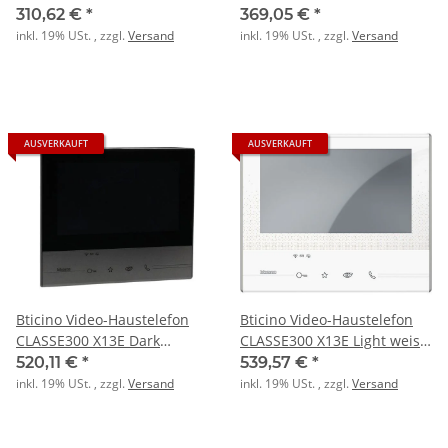
310,62 €
*
369,05 €
*
inkl. 19% USt. , zzgl.
Versand
inkl. 19% USt. , zzgl.
Versand
AUSVERKAUFT
AUSVERKAUFT
Bticino Video-Haustelefon
Bticino Video-Haustelefon
CLASSE300 X13E Dark
CLASSE300 X13E Light weiss
schwarz mit WLAN
mit WLAN
520,11 €
*
539,57 €
*
inkl. 19% USt. , zzgl.
Versand
inkl. 19% USt. , zzgl.
Versand