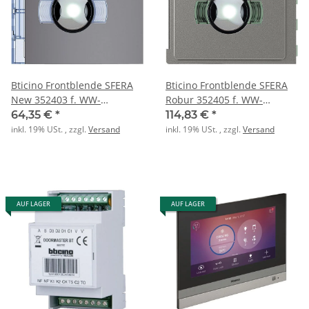
Bticino Frontblende SFERA
Bticino Frontblende SFERA
New 352403 f. WW-
Robur 352405 f. WW-
Kameramodul ALLSTREET
Kameramodul ROBUR
64,35 €
*
114,83 €
*
inkl. 19% USt. , zzgl.
Versand
inkl. 19% USt. , zzgl.
Versand
AUF LAGER
AUF LAGER