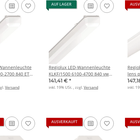
AUF LAGER
AUSV
-Wannenleuchte
Regiolux LED-Wannenleuchte
Regio
KLKF/1500 6100-4700 840 vw
lens 
RAL 9016
ET IP
141,41 €
*
147,
zgl.
Versand
inkl. 19% USt. , zzgl.
Versand
inkl. 1
AUSVERKAUFT
AUSV