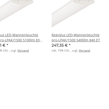
lux LED-Wannenleuchte
Regiolux LED-Wannenleuchte
pro-LPAK/1500 5100lm 830
pro-LPAK/1500 5400lm 840 ET
44 vw
21 €
*
247,35 €
*
9% USt. , zzgl.
Versand
inkl. 19% USt. , zzgl.
Versand