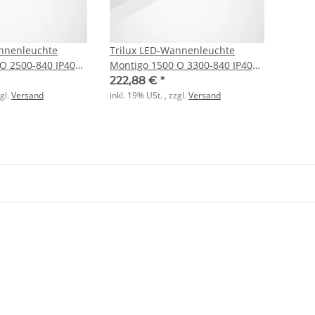
annenleuchte
Trilux LED-Wannenleuchte
O 2500-840 IP40
Montigo 1500 O 3300-840 IP40
ET
222,88 €
*
zgl.
Versand
inkl. 19% USt. , zzgl.
Versand