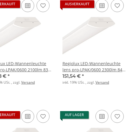
ERKAUFT
AUSVERKAUFT
lux LED-Wannenleuchte
Regiolux LED-Wannenleuchte
pro-LPAK/0600 2100lm 830
lens pro-LPAK/0600 2300lm 840
44 vw
ET IP44 vw
18 €
*
151,54 €
*
9% USt. , zzgl.
Versand
inkl. 19% USt. , zzgl.
Versand
ERKAUFT
AUF LAGER