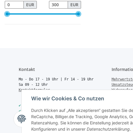
EUR
EUR
Kontakt
Informati
Mo - Do 17 - 19 Uhr | Fr 14 - 19 Uhr
Mehrwertst
Sa 09 - 12 Uhr
Umsatzsteu
Kontaktformular
Widerrufsr
Rücksendun
Wie wir Cookies & Co nutzen
Vertrag wi
✔
40.000+ Qualitätsprodukte
Batteriege
Durch Klicken auf „Alle akzeptieren“ gestatten Sie 
✔
Trusted Shops zertifiziert
Geld zurüc
✔
Schneller Versand
ReCaptcha, Billiger.de Tracking, Google Analytics,
Über uns
✔
Persönliche Fachberatung
FAQ
Ratenzahlung. Sie können die Einstellung jederzeit ä
Konfigurieren
und in unserer
Datenschutzerklärung
.