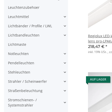
Leuchtenzubehoer
Leuchtmittel
Lichtbänder / Profile / LWL
Lichtbandleuchten
Regiolux LED
lens pro-LPAK
Lichtmaste
ET IP44 vw
218,47 €
*
inkl. 19% USt. , z
Notleuchten
Pendelleuchten
Stehleuchten
AUF LAGER
Strahler / Scheinwerfer
Straßenbeleuchtung
Stromschienen- /
Systemstrahler