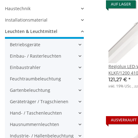
AUF LAGER
Haustechnik
Installationsmaterial
Leuchten & Leuchtmittel
Betriebsgeräte
Einbau- / Rasterleuchten
Regiolux LED
Einbaustrahler
KLKF/1200 4100-2700 840 ET
Feuchtraumbeleuchtung
multi IP50
121,27 €
*
inkl. 19% USt. , z
Gartenbeleuchtung
Geräteträger / Tragschienen
Hand- / Taschenleuchten
AUSVERKAUFT
Hausnummernleuchten
Industrie- / Hallenbeleuchtung