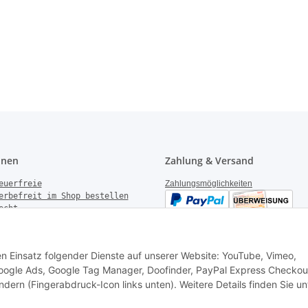
onen
Zahlung & Versand
euerfreie
Zahlungsmöglichkeiten
erbefreit im Shop bestellen
echt
gen
derrufen
Versandinformationen
setzhinweise
den Einsatz folgender Dienste auf unserer Website: YouTube, Vimeo,
k Garantie
 Google Ads, Google Tag Manager, Doofinder, PayPal Express Checkou
ndern (Fingerabdruck-Icon links unten). Weitere Details finden Sie un