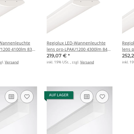
-Wannenleuchte
Regiolux LED-Wannenleuchte
Regio
/1200 4100lm 830
lens pro-LPAK/1200 4300lm 840
lens 
ET IP44 vw
ET IP
219,07 €
*
252,
zgl.
Versand
inkl. 19% USt. , zzgl.
Versand
inkl. 1
AUF LAGER