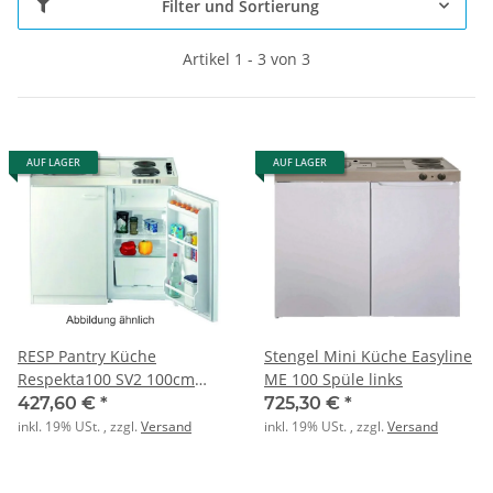
Filter und Sortierung
Artikel 1 - 3 von 3
AUF LAGER
AUF LAGER
RESP Pantry Küche
Stengel Mini Küche Easyline
Respekta100 SV2 100cm
ME 100 Spüle links
Spüle links/rechts
427,60 €
*
725,30 €
*
inkl. 19% USt. , zzgl.
Versand
inkl. 19% USt. , zzgl.
Versand