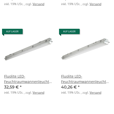
5900/3700lm 43/25W
inkl. 19% USt. , zzgl.
Versand
inkl. 19% USt. , zzgl.
Versand
AUF LAGER
AUF LAGER
Fluolite LED-
Fluolite LED-
Feuchtraumwannenleuchte
Feuchtraumwannenleuchte
PAC-D für 1x LEDtube 1500
PAC-D für 2x LEDtube 1500
32,59 €
*
40,26 €
*
inkl. 19% USt. , zzgl.
Versand
inkl. 19% USt. , zzgl.
Versand