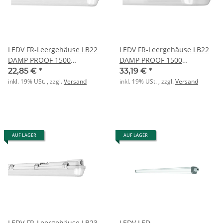
LEDV FR-Leergehäuse LB22
LEDV FR-Leergehäuse LB22
DAMP PROOF 1500
DAMP PROOF 1500
1xLeuchte grau
2xLeuchte grau
22,85 €
*
33,19 €
*
inkl. 19% USt. , zzgl.
Versand
inkl. 19% USt. , zzgl.
Versand
AUF LAGER
AUF LAGER
LEDV FR-Leergehäuse LB23
LEDV LED-