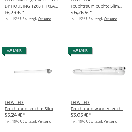
DP HOUSING 1200 P 1XLAMP
Feuchtraumleuchte Slim
IP65
Value 1200 36W/4000K IP65
16,73 €
*
46,26 €
*
4000lm
inkl. 19% USt. , zzgl.
Versand
inkl. 19% USt. , zzgl.
Versand
AUF LAGER
AUF LAGER
LEDV LED-
LEDV LED-
Feuchtraumleuchte Slim
Feuchtraumwannenleuchte
Value 1500 50W/4000K IP65
DP 1200 18W 840 IP65 GY
55,24 €
*
53,05 €
*
5500lm
inkl. 19% USt. , zzgl.
Versand
inkl. 19% USt. , zzgl.
Versand