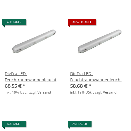
AUF LAGER
AUSVERKAUFT
DieFra LED-
DieFra LED-
Feuchtraumwannenleuchte
Feuchtraumwannenleuchte
2-flammig 36W 230V 4000K
IP65 1-flammig 24W 4000K
68,55 €
*
58,68 €
*
180° 5400lm IP6
180° 3600lm 400
inkl. 19% USt. , zzgl.
Versand
inkl. 19% USt. , zzgl.
Versand
AUF LAGER
AUF LAGER