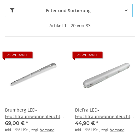
Filter und Sortierung
Artikel 1 - 20 von 83
AUSVERKAUFT
AUSVERKAUFT
Brumberg LED-
DieFra LED-
Feuchtraumwannenleuchte
Feuchtraumwannenleuchte
HUMID ONE 1490mm 51
1-flammig 24W 6500K 230V
69,00 €
*
44,90 €
*
IP65
inkl. 19% USt. , zzgl.
Versand
inkl. 19% USt. , zzgl.
Versand