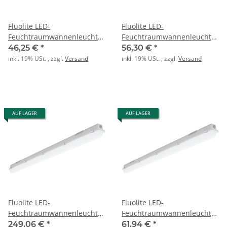
Fluolite LED-
Fluolite LED-
Feuchtraumwannenleuchte
Feuchtraumwannenleuchte
63241050
63241350
46,25 €
*
56,30 €
*
inkl. 19% USt. , zzgl.
Versand
inkl. 19% USt. , zzgl.
Versand
AUF LAGER
AUF LAGER
Fluolite LED-
Fluolite LED-
Feuchtraumwannenleuchte
Feuchtraumwannenleuchte
63241580
PAC-D EL ML 1500 4TK
249,06 €
*
61,94 €
*