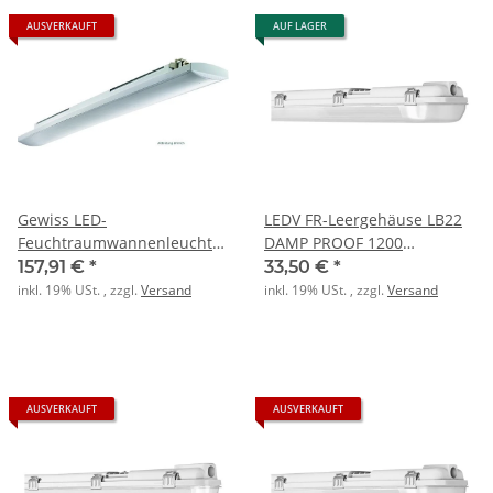
AUSVERKAUFT
AUF LAGER
Gewiss LED-
LEDV FR-Leergehäuse LB22
Feuchtraumwannenleuchte
DAMP PROOF 1200
Smart3 1600 72LED 26W 220
2xLeuchte grau
157,91 €
*
33,50 €
*
240V LP opal
inkl. 19% USt. , zzgl.
Versand
inkl. 19% USt. , zzgl.
Versand
AUSVERKAUFT
AUSVERKAUFT