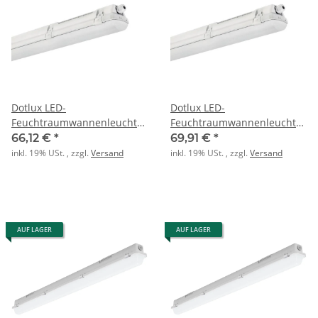
Dotlux LED-
Dotlux LED-
Feuchtraumwannenleuchte
Feuchtraumwannenleuchte
MISTRALbasic IP66 1200mm
MISTRALbasic IP66 1500mm
66,12 €
*
69,91 €
*
max43W 4000K ge
max54W 4000K ge
inkl. 19% USt. , zzgl.
Versand
inkl. 19% USt. , zzgl.
Versand
AUF LAGER
AUF LAGER