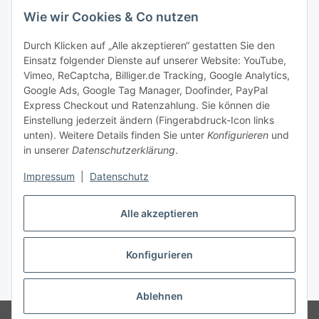
Zahlung & Versand
Wie wir Cookies & Co nutzen
Zahlungsmöglichkeiten
Durch Klicken auf „Alle akzeptieren“ gestatten Sie den
Einsatz folgender Dienste auf unserer Website: YouTube,
Vimeo, ReCaptcha, Billiger.de Tracking, Google Analytics,
Versandinformationen
Google Ads, Google Tag Manager, Doofinder, PayPal
Express Checkout und Ratenzahlung. Sie können die
Einstellung jederzeit ändern (Fingerabdruck-Icon links
unten). Weitere Details finden Sie unter
Konfigurieren
und
in unserer
Datenschutzerklärung
.
Sonstiges
Impressum
|
Datenschutz
Alle akzeptieren
Konfigurieren
* Alle Preise inkl. gesetzlicher USt., zzgl.
Versand
Ablehnen
© Copyright 2026 Treise Elektrotechnik – Alle Rechte vorbehalten
|