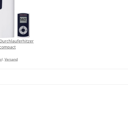
 Durchlauferhitzer
 compact
zgl.
Versand