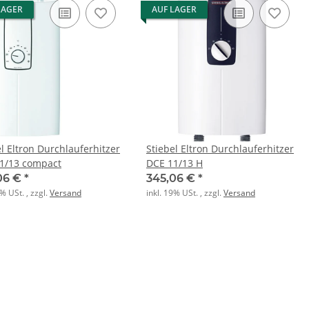
LAGER
AUF LAGER
el Eltron Durchlauferhitzer
Stiebel Eltron Durchlauferhitzer
1/13 compact
DCE 11/13 H
06 €
*
345,06 €
*
9% USt. , zzgl.
Versand
inkl. 19% USt. , zzgl.
Versand