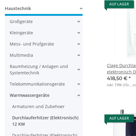
AUF LAGER
Haustechnik
Großgeräte
Kleingeräte
Mess- und Prüfgeräte
Multimedia
Clage Durchla
Raumheizung / Anlagen und
elektronisch 
Systemtechnik
18/21/24/27k
418,50 €
*
Telekommunikationsgeräte
inkl. 19% USt. , z
Warmwassergeräte
Armaturen und Zubehoer
Durchlauferhitzer (Elektronisch)
AUF LAGER
12 KW
Durchlauferhitzer (Elektronisch)