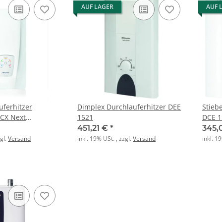
AUF LAGER
AUF 
uferhitzer
Dimplex Durchlauferhitzer DEE
Stieb
DCX Next
1521
DCE 1
W
451,21 €
*
345,
zgl.
Versand
inkl. 19% USt. , zzgl.
Versand
inkl. 1