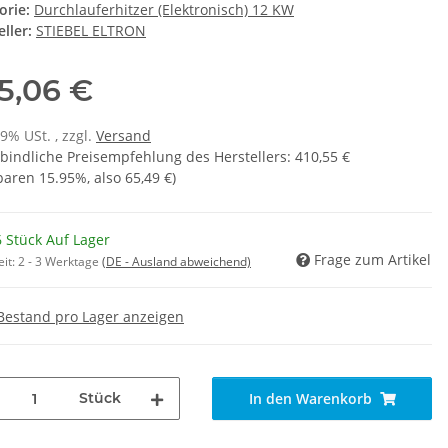
orie:
Durchlauferhitzer (Elektronisch) 12 KW
ller:
STIEBEL ELTRON
5,06 €
19% USt. , zzgl.
Versand
bindliche Preisempfehlung des Herstellers
:
410,55 €
sparen
15.95%
, also
65,49 €
)
 Stück Auf Lager
Frage zum Artikel
eit:
2 - 3 Werktage
(DE - Ausland abweichend)
Bestand pro Lager anzeigen
Stück
In den Warenkorb