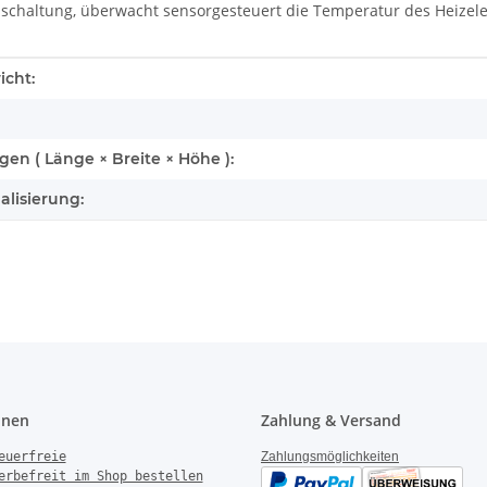
chaltung, überwacht sensorgesteuert die Temperatur des Heizele
enschaft
icht:
n ( Länge × Breite × Höhe ):
alisierung:
onen
Zahlung & Versand
euerfreie
Zahlungsmöglichkeiten
erbefreit im Shop bestellen