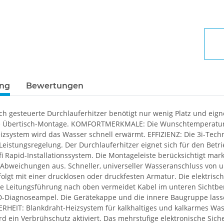
ung
Bewertungen
ch gesteuerte Durchlauferhitzer benötigt nur wenig Platz und eigne
e Übertisch-Montage. KOMFORTMERKMALE: Die Wunschtemperatur wi
izsystem wird das Wasser schnell erwärmt. EFFIZIENZ: Die 3i-Tech
 Leistungsregelung. Der Durchlauferhitzer eignet sich für den Be
fi Rapid-Installationssystem. Die Montageleiste berücksichtigt ma
Abweichungen aus. Schneller, universeller Wasseranschluss von u
rfolgt mit einer drucklosen oder druckfesten Armatur. Die elektris
ie Leitungsführung nach oben vermeidet Kabel im unteren Sichtberei
ED-Diagnoseampel. Die Gerätekappe und die innere Baugruppe lass
ERHEIT: Blankdraht-Heizsystem für kalkhaltiges und kalkarmes Was
d ein Verbrühschutz aktiviert. Das mehrstufige elektronische Sich