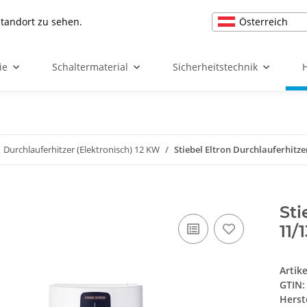
Österreich
Standort zu sehen.
ie
Schaltermaterial
Sicherheitstechnik
Durchlauferhitzer (Elektronisch) 12 KW
Stiebel Eltron Durchlauferhitze
Sti
11/
Artik
GTIN:
Herst