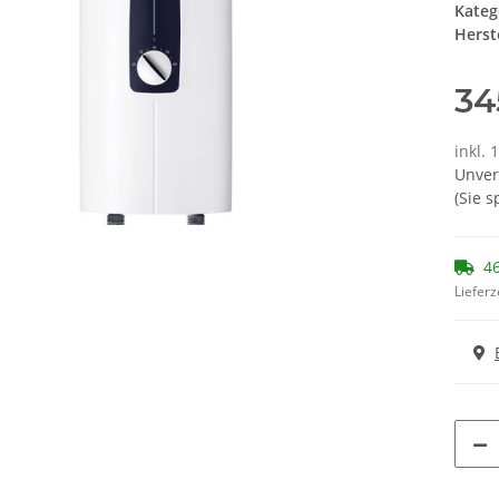
Kateg
Herste
34
inkl. 
Unver
(Sie 
46
Lieferz