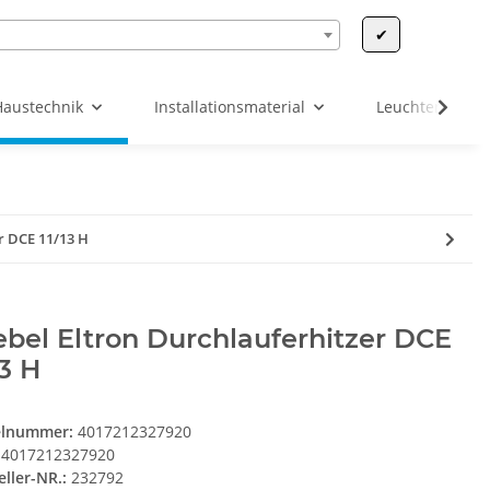
✔
Haustechnik
Installationsmaterial
Leuchten & Leu
r DCE 11/13 H
ebel Eltron Durchlauferhitzer DCE
13 H
elnummer:
4017212327920
4017212327920
eller-NR.:
232792