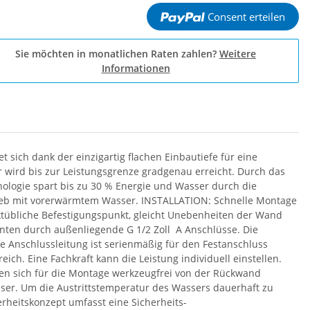
Consent erteilen
Sie möchten in monatlichen Raten zahlen?
Weitere
Informationen
t sich dank der einzigartig flachen Einbautiefe für eine
rd bis zur Leistungsgrenze gradgenau erreicht. Durch das
nologie spart bis zu 30 % Energie und Wasser durch die
trieb mit vorerwärmtem Wasser. INSTALLATION: Schnelle Montage
rktübliche Befestigungspunkt, gleicht Unebenheiten der Wand
nten durch außenliegende G 1/2 Zoll A Anschlüsse. Die
che Anschlussleitung ist serienmäßig für den Festanschluss
ch. Eine Fachkraft kann die Leistung individuell einstellen.
en sich für die Montage werkzeugfrei von der Rückwand
ser. Um die Austrittstemperatur des Wassers dauerhaft zu
erheitskonzept umfasst eine Sicherheits-