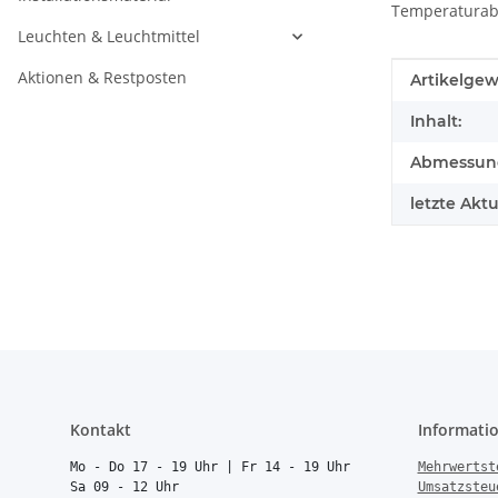
Temperaturabs
Leuchten & Leuchtmittel
Aktionen & Restposten
Produkteig
Wert
Artikelgew
Inhalt:
Abmessunge
letzte Aktu
Kontakt
Informati
Mo - Do 17 - 19 Uhr | Fr 14 - 19 Uhr
Mehrwertst
Sa 09 - 12 Uhr
Umsatzsteu