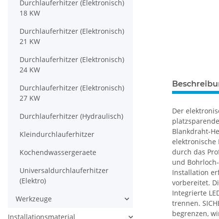
Durchlauferhitzer (Elektronisch)
18 KW
Durchlauferhitzer (Elektronisch)
21 KW
Durchlauferhitzer (Elektronisch)
24 KW
Beschreib
Durchlauferhitzer (Elektronisch)
27 KW
Der elektronis
Durchlauferhitzer (Hydraulisch)
platzsparend
Blankdraht-He
Kleindurchlauferhitzer
elektronische
durch das Pro
Kochendwassergeraete
und Bohrloch-
Universaldurchlauferhitzer
Installation e
(Elektro)
vorbereitet. D
Integrierte L
Werkzeuge
trennen. SICH
begrenzen, wir
Installationsmaterial