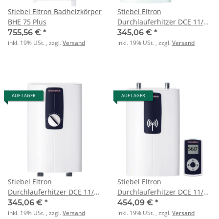
Stiebel Eltron Badheizkörper
Stiebel Eltron
BHE 75 Plus
Durchlauferhitzer DCE 11/13
compact
755,56 €
*
345,06 €
*
inkl. 19% USt. , zzgl.
Versand
inkl. 19% USt. , zzgl.
Versand
AUF LAGER
AUF LAGER
Stiebel Eltron
Stiebel Eltron
Durchlauferhitzer DCE 11/13
Durchlauferhitzer DCE 11/13
H
RC compact
345,06 €
*
454,09 €
*
inkl. 19% USt. , zzgl.
Versand
inkl. 19% USt. , zzgl.
Versand