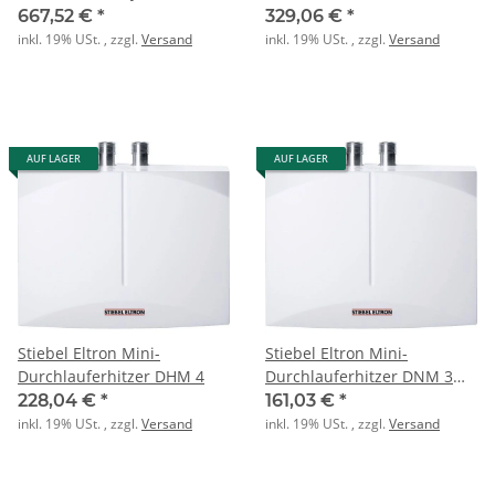
electronic 231001
667,52 €
*
329,06 €
*
inkl. 19% USt. , zzgl.
Versand
inkl. 19% USt. , zzgl.
Versand
AUF LAGER
AUF LAGER
Stiebel Eltron Mini-
Stiebel Eltron Mini-
Durchlauferhitzer DHM 4
Durchlauferhitzer DNM 3
3,5 230
228,04 €
*
161,03 €
*
inkl. 19% USt. , zzgl.
Versand
inkl. 19% USt. , zzgl.
Versand