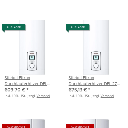
AUF LAGER
AUF LAGER
Stiebel Eltron
Stiebel Eltron
Durchlauferhitzer DEL
Durchlauferhitzer DEL 27
18/21/24 Plus
Plus
609,70 €
*
675,13 €
*
inkl. 19% USt. , zzgl.
Versand
inkl. 19% USt. , zzgl.
Versand
AUSVERKAUFT
AUSVERKAUFT