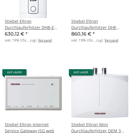
Stiebel Eltron
Stiebel Eltron
Durchlauferhitzer DHB-E
Durchlauferhitzer DHE
18/21/24 LCD
18/21/24
630,12 €
*
860,16 €
*
inkl. 19% USt. , zzgl.
Versand
inkl. 19% USt. , zzgl.
Versand
AUF LAGER
AUF LAGER
Stiebel Eltron Internet
Stiebel Eltron Mini
Service Gateway ISG web
Durchlauferhitzer DEM 3