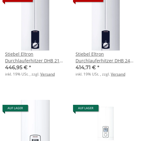
Stiebel Eltron
Stiebel Eltron
Durchlauferhitzer DHB 21
Durchlauferhitzer DHB 24
ST thermotronic
ST thermotronic
446,95 €
*
414,71 €
*
inkl. 19% USt. , zzgl.
Versand
inkl. 19% USt. , zzgl.
Versand
AUF LAGER
AUF LAGER