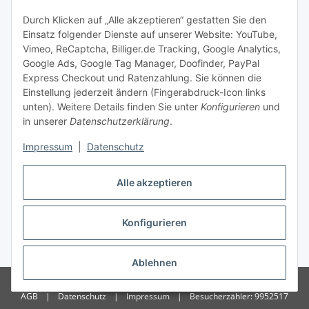
Zahlungsmöglichkeiten
Durch Klicken auf „Alle akzeptieren“ gestatten Sie den
Einsatz folgender Dienste auf unserer Website: YouTube,
Vimeo, ReCaptcha, Billiger.de Tracking, Google Analytics,
Versandinformationen
Google Ads, Google Tag Manager, Doofinder, PayPal
Express Checkout und Ratenzahlung. Sie können die
Einstellung jederzeit ändern (Fingerabdruck-Icon links
unten). Weitere Details finden Sie unter
Konfigurieren
und
in unserer
Datenschutzerklärung
.
Sonstiges
Impressum
|
Datenschutz
Alle akzeptieren
Konfigurieren
* Alle Preise inkl. gesetzlicher USt., zzgl.
Versand
Ablehnen
© Copyright 2026 Treise Elektrotechnik – Alle Rechte vorbehalten
|
AGB
|
Datenschutz
|
Impressum
|
Besucherzähler: 9952517