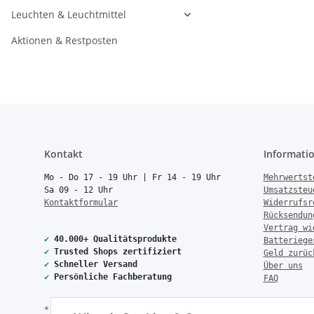
Leuchten & Leuchtmittel
Aktionen & Restposten
Kontakt
Informati
Mo - Do 17 - 19 Uhr | Fr 14 - 19 Uhr
Mehrwertst
Sa 09 - 12 Uhr
Umsatzsteu
Kontaktformular
Widerrufsr
Rücksendun
Vertrag wi
✔
40.000+ Qualitätsprodukte
Batteriege
✔
Trusted Shops zertifiziert
Geld zurüc
✔
Schneller Versand
Über uns
✔
Persönliche Fachberatung
FAQ
* Alle Preise inkl. gesetzlicher USt., zzgl.
Versand