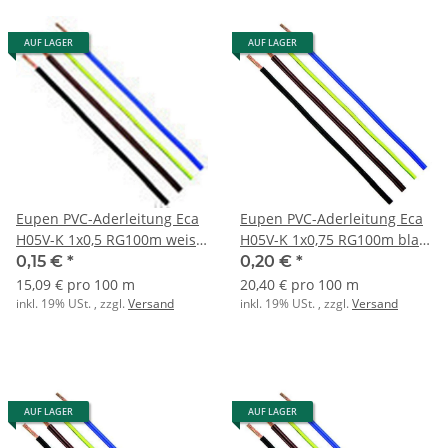
AUF LAGER
AUF LAGER
Eupen PVC-Aderleitung Eca
Eupen PVC-Aderleitung Eca
H05V-K 1x0,5 RG100m weiss
H05V-K 1x0,75 RG100m blau
RAL9010
RAL5003
0,15 €
*
0,20 €
*
15,09 € pro 100 m
20,40 € pro 100 m
inkl. 19% USt. , zzgl.
Versand
inkl. 19% USt. , zzgl.
Versand
AUF LAGER
AUF LAGER