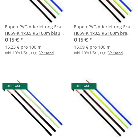
Eupen PVC-Aderleitung Eca
Eupen PVC-Aderleitung Eca
H05V-K 1x0,5 RG100m blau
H05V-K 1x0,5 RG100m braun
RAL5003
RAL8003
0,15 €
*
0,15 €
*
15,23 € pro 100 m
15,09 € pro 100 m
inkl. 19% USt. , zzgl.
Versand
inkl. 19% USt. , zzgl.
Versand
AUF LAGER
AUF LAGER