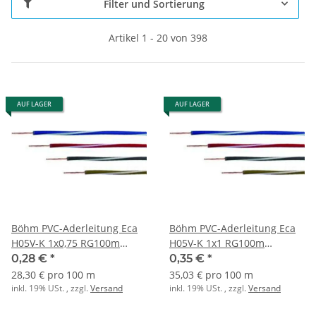
Filter und Sortierung
Artikel 1 - 20 von 398
AUF LAGER
AUF LAGER
Böhm PVC-Aderleitung Eca
Böhm PVC-Aderleitung Eca
H05V-K 1x0,75 RG100m
H05V-K 1x1 RG100m
rot/weiss
dunkelblau/weiss
0,28 €
*
0,35 €
*
28,30 € pro 100 m
35,03 € pro 100 m
inkl. 19% USt. , zzgl.
Versand
inkl. 19% USt. , zzgl.
Versand