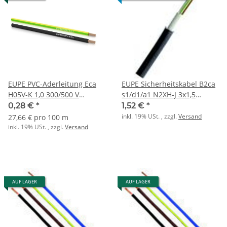
EUPE PVC-Aderleitung Eca
EUPE Sicherheitskabel B2ca
H05V-K 1,0 300/500 V
s1/d1/a1 N2XH-J 3x1,5
blau/weiß RG100m
TR500m schwarz RAL9005 hf
0,28 €
*
1,52 €
*
inkl. 19% USt. , zzgl.
Versand
27,66 € pro 100 m
inkl. 19% USt. , zzgl.
Versand
AUF LAGER
AUF LAGER