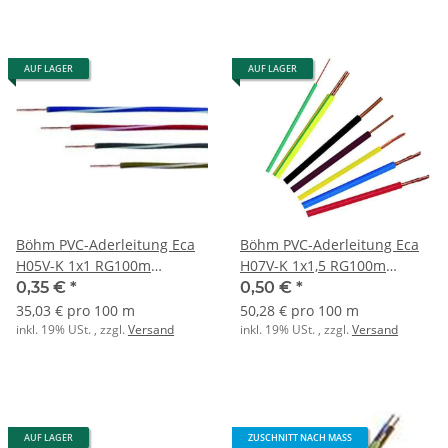
AUF LAGER
AUF LAGER
Böhm PVC-Aderleitung Eca
Böhm PVC-Aderleitung Eca
H05V-K 1x1 RG100m
H07V-K 1x1,5 RG100m
rot/weiss
dunkelblau/weiss
0,35 €
*
0,50 €
*
35,03 € pro 100 m
50,28 € pro 100 m
inkl. 19% USt. , zzgl.
Versand
inkl. 19% USt. , zzgl.
Versand
AUF LAGER
ZUSCHNITT NACH MASS