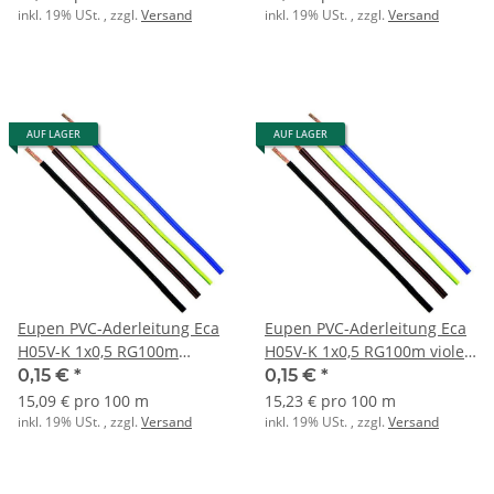
inkl. 19% USt. , zzgl.
Versand
inkl. 19% USt. , zzgl.
Versand
AUF LAGER
AUF LAGER
Eupen PVC-Aderleitung Eca
Eupen PVC-Aderleitung Eca
H05V-K 1x0,5 RG100m
H05V-K 1x0,5 RG100m violett
schwarz
RAL4005
0,15 €
*
0,15 €
*
15,09 € pro 100 m
15,23 € pro 100 m
inkl. 19% USt. , zzgl.
Versand
inkl. 19% USt. , zzgl.
Versand