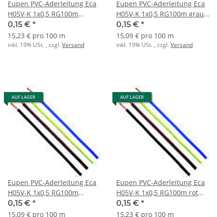
Eupen PVC-Aderleitung Eca
Eupen PVC-Aderleitung Eca
H05V-K 1x0,5 RG100m
H05V-K 1x0,5 RG100m grau
dunkelblau RAL5010
RAL7000
0,15 €
*
0,15 €
*
15,23 € pro 100 m
15,09 € pro 100 m
inkl. 19% USt. , zzgl.
Versand
inkl. 19% USt. , zzgl.
Versand
AUF LAGER
AUF LAGER
Eupen PVC-Aderleitung Eca
Eupen PVC-Aderleitung Eca
H05V-K 1x0,5 RG100m
H05V-K 1x0,5 RG100m rot
hellblau RAL5015
RAL3000
0,15 €
*
0,15 €
*
15,09 € pro 100 m
15,23 € pro 100 m