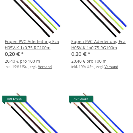
Eupen PVC-Aderleitung Eca
Eupen PVC-Aderleitung Eca
H05V-K 1x0,75 RG100m
H05V-K 1x0,75 RG100m
braun RAL8003
dunkelblau RAL5010
0,20 €
*
0,20 €
*
20,40 € pro 100 m
20,40 € pro 100 m
inkl. 19% USt. , zzgl.
Versand
inkl. 19% USt. , zzgl.
Versand
AUF LAGER
AUF LAGER