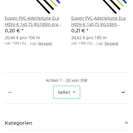
Eupen PVC-Aderleitung Eca
Eupen PVC-Aderleitung Eca
H05V-K 1x0,75 RG100m grau
H05V-K 1x0,75 RG100m
RAL7000
grün/gelb
0,20 €
*
0,21 €
*
20,40 € pro 100 m
20,62 € pro 100 m
inkl. 19% USt. , zzgl.
Versand
inkl. 19% USt. , zzgl.
Versand
Artikel 1 - 20 von 398
Seite
1
Kategorien