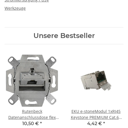
Werkzeuge
Unsere Bestseller
Rutenbeck
EKU e-stoneModul 1xRJ45
Datenanschlussdose flex
Keystone PREMIUM Cat.6A
UAE-Cat.6A iso-8 Up0
10 GbE geschirmt
10,50 €
*
4,42 €
*