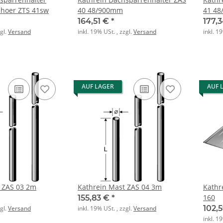
hoer ZTS 41sw
40 48/900mm
41 4
164,51 €
*
177,
zgl.
Versand
inkl. 19% USt. , zzgl.
Versand
inkl. 1
AUF LAGER
AUF 
 ZAS 03 2m
Kathrein Mast ZAS 04 3m
Kathr
160
155,83 €
*
102,
zgl.
Versand
inkl. 19% USt. , zzgl.
Versand
inkl. 1