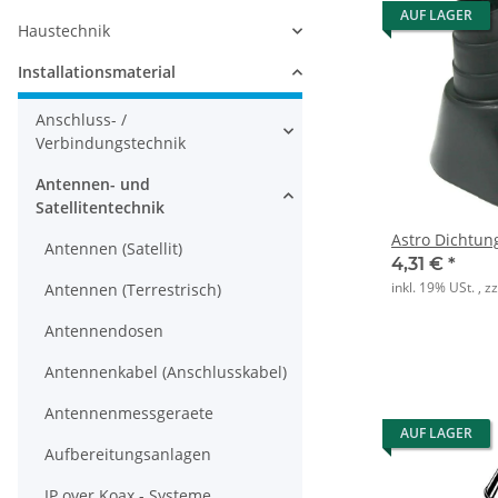
AUF LAGER
Haustechnik
Installationsmaterial
Anschluss- /
Verbindungstechnik
Antennen- und
Satellitentechnik
Astro Dichtun
Antennen (Satellit)
4,31 €
*
inkl. 19% USt. , z
Antennen (Terrestrisch)
Antennendosen
Antennenkabel (Anschlusskabel)
Antennenmessgeraete
AUF LAGER
Aufbereitungsanlagen
IP over Koax - Systeme