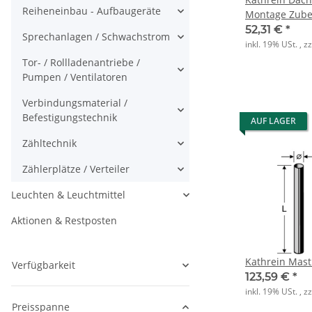
Reiheneinbau - Aufbaugeräte
Montage Zube
52,31 €
*
Sprechanlagen / Schwachstrom
inkl. 19% USt. , z
Tor- / Rollladenantriebe /
Pumpen / Ventilatoren
Verbindungsmaterial /
Befestigungstechnik
AUF LAGER
Zähltechnik
Zählerplätze / Verteiler
Leuchten & Leuchtmittel
Aktionen & Restposten
Kathrein Mast
Verfügbarkeit
123,59 €
*
inkl. 19% USt. , z
Preisspanne