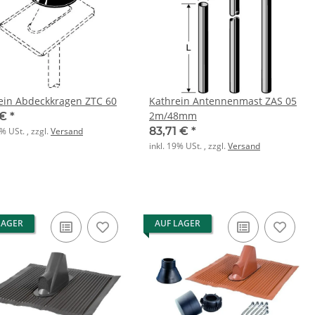
ein Abdeckkragen ZTC 60
Kathrein Antennenmast ZAS 05
2m/48mm
 €
*
83,71 €
*
9% USt. , zzgl.
Versand
inkl. 19% USt. , zzgl.
Versand
LAGER
AUF LAGER