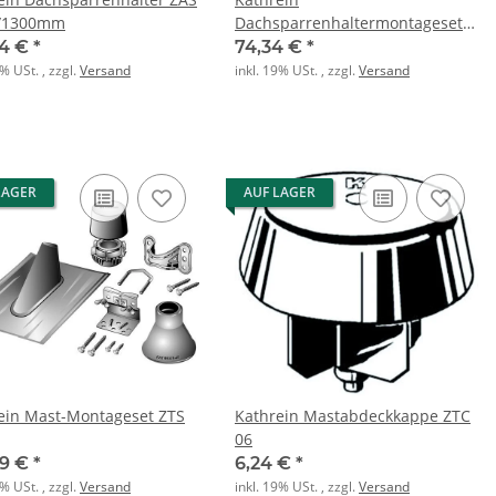
8/1300mm
Dachsparrenhaltermontageset
ZTS 40
34 €
*
74,34 €
*
9% USt. , zzgl.
Versand
inkl. 19% USt. , zzgl.
Versand
LAGER
AUF LAGER
ein Mast-Montageset ZTS
Kathrein Mastabdeckkappe ZTC
06
59 €
*
6,24 €
*
9% USt. , zzgl.
Versand
inkl. 19% USt. , zzgl.
Versand