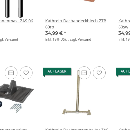
ennenmast ZAS 06
Kathrein Dachabdeckblech ZTB
Kathr
60ro
60sw
34,99 €
*
34,9
zgl.
Versand
inkl. 19% USt. , zzgl.
Versand
inkl. 1
AUF LAGER
AUF 
sparrenhalter
Kathrein Dachsparrenhalter ZAS
Kathr