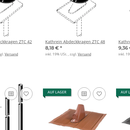
ckkragen ZTC 42
Kathrein Abdeckkragen ZTC 48
Kathr
8,18 €
*
9,36
zgl.
Versand
inkl. 19% USt. , zzgl.
Versand
inkl. 1
AUF LAGER
AUF 