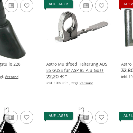
AUF LAGER
AUSV
gstülle 228
Astro Multifeed Halterung ADS
Astro
85 GUSS für ASP 85 Alu-Guss
32,8
22,20 €
*
zgl.
Versand
inkl. 1
inkl. 19% USt. , zzgl.
Versand
AUF LAGER
AUF 