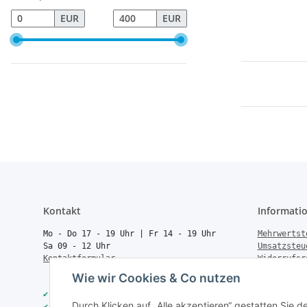
EUR
EUR
Kontakt
Informati
Mo - Do 17 - 19 Uhr | Fr 14 - 19 Uhr
Mehrwertst
Sa 09 - 12 Uhr
Umsatzsteu
Kontaktformular
Widerrufsr
Rücksendun
Wie wir Cookies & Co nutzen
Vertrag wi
✔
40.000+ Qualitätsprodukte
Batteriege
Durch Klicken auf „Alle akzeptieren“ gestatten Sie 
✔
Trusted Shops zertifiziert