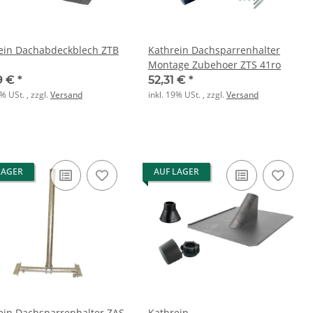
ein Dachabdeckblech ZTB
Kathrein Dachsparrenhalter
Montage Zubehoer ZTS 41ro
9 €
*
52,31 €
*
9% USt. , zzgl.
Versand
inkl. 19% USt. , zzgl.
Versand
LAGER
AUF LAGER
ein Dachsparrenhalter ZAS
Kathrein