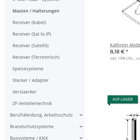
Masten / Halterungen
Receiver (Kabel)
Receiver (Sat to IP)
Kathrein Abde
Receiver (Satellit)
8,18 €
*
Receiver (Terrestrisch)
inkl. 19% USt. , z
Speisesysteme
Stecker / Adapter
Verstaerker
AUF LAGER
ZF-Verteilertechnik
Berufskleidung, Arbeitsschutz
Brandschutzsysteme
Bussysteme / KNX