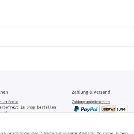
onen
Zahlung & Versand
euerfreie
Zahlungsmöglichkeiten
erbefreit im Shop bestellen
echt
gen
derrufen
Versandinformationen
setzhinweise
den Einsatz folgender Dienste auf unserer Website: YouTube, Vimeo,