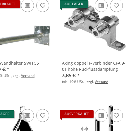
ERKAUFT
AUF LAGER
 Wandhalter SWH 55
Axing doppel F-Verbinder CFA 9-
01 hohe Rückflussdämpfung
0 €
*
3,85 €
*
9% USt. , zzgl.
Versand
inkl. 19% USt. , zzgl.
Versand
LAGER
AUSVERKAUFT