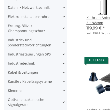
Daten- / Netzwerktechnik
Elektro-Installationsrohre
Kathrein Ant
3m/48mm
Erdung, Blitz- /
119,99 €
*
Überspannungsschutz
inkl. 19% USt. , z
Industrie- und
Sondersteckvorrichtungen
Industriesteuerungen SPS
AUF LAGER
Industrietechnik
Kabel & Leitungen
Kanäle / Kabeltragsysteme
Klemmen
Optische u.akustische
Signalgeräte
Kathrein Dach