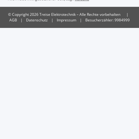
© Copyright 2026 Treise Elektrotechnik – Alle Rechte vorbehalten
|
AGB
|
Datenschutz
|
Impressum
|
Besucherzähler: 9984999