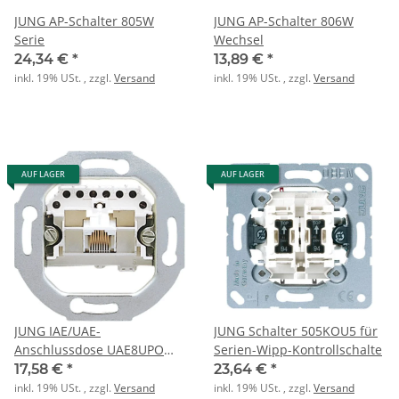
JUNG AP-Schalter 805W
JUNG AP-Schalter 806W
Serie
Wechsel
24,34 €
*
13,89 €
*
inkl. 19% USt. , zzgl.
Versand
inkl. 19% USt. , zzgl.
Versand
AUF LAGER
AUF LAGER
JUNG IAE/UAE-
JUNG Schalter 505KOU5 für
Anschlussdose UAE8UPO
Serien-Wipp-Kontrollschalte
8polig
17,58 €
*
23,64 €
*
inkl. 19% USt. , zzgl.
Versand
inkl. 19% USt. , zzgl.
Versand