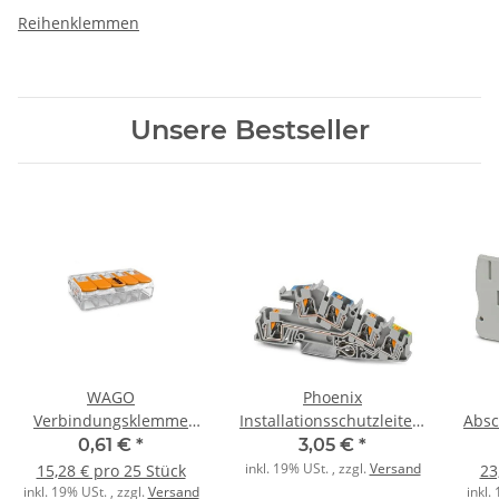
Reihenklemmen
Unsere Bestseller
WAGO
Phoenix
Verbindungsklemme
Installationsschutzleiterklemme
Absc
5polig Compact mit
PTI 4-PE/L/N
0,61 €
*
3,05 €
*
Hebel transparent
inkl. 19% USt. , zzgl.
Versand
15,28 € pro 25 Stück
23
inkl. 19% USt. , zzgl.
Versand
inkl.