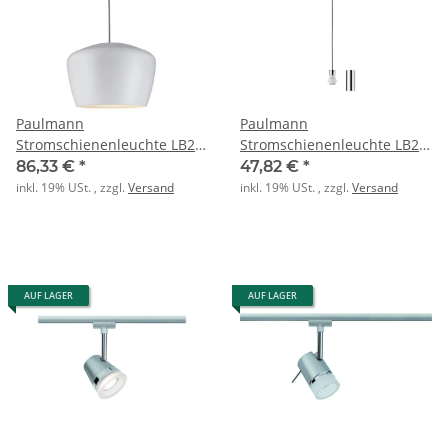
Paulmann
Paulmann
Stromschienenleuchte LB22
Stromschienenleuchte LB22
URail metallschirm weiß
Urail Pendel chrom matt E27
86,33 €
*
47,82 €
*
matt
inkl. 19% USt. , zzgl.
Versand
inkl. 19% USt. , zzgl.
Versand
AUF LAGER
AUF LAGER