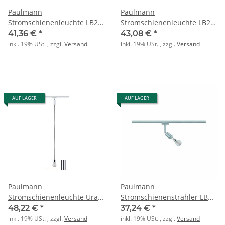
Paulmann
Paulmann
Stromschienenleuchte LB22
Stromschienenleuchte LB22
URail SyStk. Cone GU10
URail SyStk. Pipe GU10
41,36 €
*
43,08 €
*
inkl. 19% USt. , zzgl.
Versand
inkl. 19% USt. , zzgl.
Versand
AUF LAGER
AUF LAGER
Paulmann
Paulmann
Stromschienenleuchte Urail
Stromschienenstrahler LB22
2Easy Basic Pendel max 20W
max. 20W E14 chrom-matt
48,22 €
*
37,24 €
*
E27
inkl. 19% USt. , zzgl.
Versand
inkl. 19% USt. , zzgl.
Versand