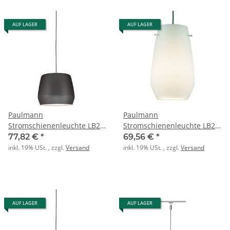
AUF LAGER
AUF LAGER
Paulmann
Paulmann
Stromschienenleuchte LB22
Stromschienenleuchte LB22
Urail 2Easy Schirm Pirm
URail Glasschirm opal
77,82 €
*
69,56 €
*
max. 20W Grau
inkl. 19% USt. , zzgl.
Versand
inkl. 19% USt. , zzgl.
Versand
AUF LAGER
AUF LAGER