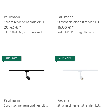
Paulmann
Paulmann
Stromschienenstrahler LB24
Stromschienenstrahler LB24
LUXE GU10 max 10W weiß
SALT GU10 max 10W Chrom
20,43 €
*
16,86 €
*
matt
inkl. 19% USt. , zzgl.
Versand
inkl. 19% USt. , zzgl.
Versand
AUF LAGER
AUF LAGER
Paulmann
Paulmann
Stromschienenstrahler LB24
Stromschienenstrahler LB24