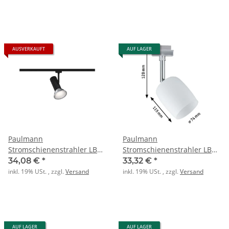
AUSVERKAUFT
AUF LAGER
Paulmann
Paulmann
Stromschienenstrahler LB22
Stromschienenstrahler LB22
max. 50W E27 schwarz-matt
Urail SyStk. Spot Blossom
34,08 €
*
33,32 €
*
inkl. 19% USt. , zzgl.
Versand
inkl. 19% USt. , zzgl.
Versand
AUF LAGER
AUF LAGER