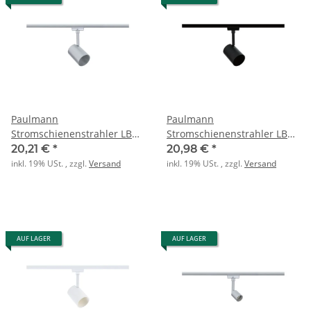
Paulmann
Paulmann
Stromschienenstrahler LB24
Stromschienenstrahler LB24
LUXE GU10 max 10W Chrom
LUXE GU10 max 10W
20,21 €
*
20,98 €
*
matt
schwarz matt
inkl. 19% USt. , zzgl.
Versand
inkl. 19% USt. , zzgl.
Versand
AUF LAGER
AUF LAGER