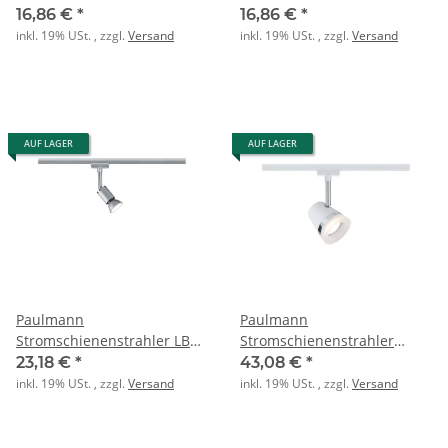
SALT GU10 max 10W
SALT GU10 max 10W weiß
16,86 €
*
16,86 €
*
schwarz matt
inkl. 19% USt. , zzgl.
Versand
inkl. 19% USt. , zzgl.
Versand
AUF LAGER
AUF LAGER
Paulmann
Paulmann
Stromschienenstrahler LB24
Stromschienenstrahler
URail Pure II GU10 max 10W
URail Spot Cone max. 1x10W
23,18 €
*
43,08 €
*
dim Chr-matt
GU10 Ws/Chr
inkl. 19% USt. , zzgl.
Versand
inkl. 19% USt. , zzgl.
Versand