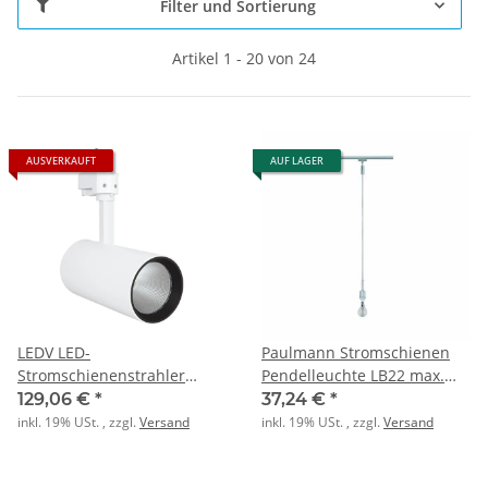
Filter und Sortierung
Artikel 1 - 20 von 24
AUSVERKAUFT
AUF LAGER
LEDV LED-
Paulmann Stromschienen
Stromschienenstrahler
Pendelleuchte LB22 max.
TRACK SP D85 35W 3000K
20W E14 chrom-matt
129,06 €
*
37,24 €
*
90RA NFL WT
inkl. 19% USt. , zzgl.
Versand
inkl. 19% USt. , zzgl.
Versand