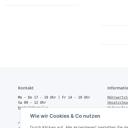
Kontakt
Informati
Mo - Do 17 - 19 Uhr | Fr 14 - 19 Uhr
Mehrwertst
Sa 09 - 12 Uhr
Umsatzsteu
Kontaktformular
Widerrufsr
Rücksendun
Wie wir Cookies & Co nutzen
Vertrag wi
✔
40.000+ Qualitätsprodukte
Batteriege
Durch Klicken auf „Alle akzeptieren“ gestatten Sie 
✔
Trusted Shops zertifiziert