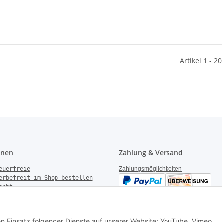
Artikel 1 - 2
onen
Zahlung & Versand
euerfreie
Zahlungsmöglichkeiten
erbefreit im Shop bestellen
echt
gen
derrufen
Versandinformationen
setzhinweise
den Einsatz folgender Dienste auf unserer Website: YouTube, Vimeo,