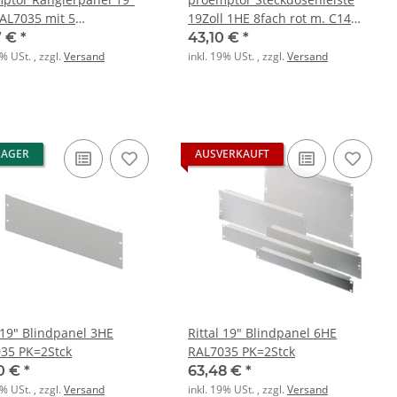
AL7035 mit 5
19Zoll 1HE 8fach rot m. C14
lbügeln Edelstahl
Anschl. 2m
7 €
*
43,10 €
*
5mm
9% USt. , zzgl.
Versand
inkl. 19% USt. , zzgl.
Versand
LAGER
AUSVERKAUFT
l 19" Blindpanel 3HE
Rittal 19" Blindpanel 6HE
35 PK=2Stck
RAL7035 PK=2Stck
0 €
*
63,48 €
*
9% USt. , zzgl.
Versand
inkl. 19% USt. , zzgl.
Versand