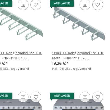
LAGER
AUF LAGER
EC Rangierpanel 19" 1HE
1PROTEC Rangierpanel 19" 1HE
l PNRP191HE130
Metall PNRP191HE70
lbügel 44x130mm
Metallbügel 44x70mm
9 €
*
19,26 €
*
9% USt. , zzgl.
Versand
inkl. 19% USt. , zzgl.
Versand
LAGER
AUF LAGER