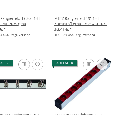
Rangierfeld 19 Zoll 1HE
METZ Rangierfeld 19" 1HE
RAL 7035 grau
Kunststoff grau 130894-01-03-E
5 Kabelführungsbügel
 €
*
32,41 €
*
9% USt. , zzgl.
Versand
inkl. 19% USt. , zzgl.
Versand
LAGER
AUF LAGER
ptor Rangierpanel 19"
proemptor Steckdosenleiste