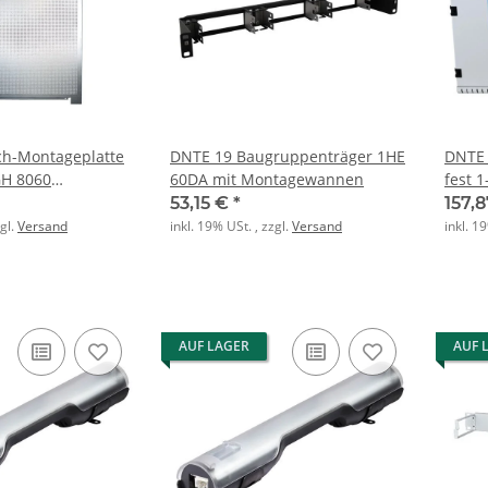
ch-Montageplatte
DNTE 19 Baugruppenträger 1HE
DNTE
GH 8060
60DA mit Montagewannen
53,15 €
*
157,
zgl.
Versand
inkl. 19% USt. , zzgl.
Versand
inkl. 1
AUF LAGER
AUF 