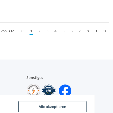
0 von 392
1
2
3
4
5
6
7
8
9
Sonstiges
Alle akzeptieren