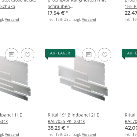
 Schuko
Schrauben
1HE R
M6x15mm+Unterlegsch. PA
Doppe
17,54 €
*
22,4
PK=50St 975836
70x4
zgl.
Versand
inkl. 19% USt. , zzgl.
Versand
inkl. 1
AUF LAGER
AUF 
ndpanel 1HE
Rittal 19" Blindpanel 2HE
Ritta
Stck
RAL7035 PK=2Stck
RAL70
38,25 €
*
42,0
zgl.
Versand
inkl. 19% USt. , zzgl.
Versand
inkl. 1