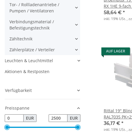
Tor- / Rollladenantriebe /
RX 1HE 9-fach
Pumpen / Ventilatoren
58,64 €
*
inkl. 19% USt. , z
Verbindungsmaterial /
Befestigungstechnik
Zähltechnik
Zählerplätze / Verteiler
AUF LAGER
Leuchten & Leuchtmittel
Aktionen & Restposten
Verfügbarkeit
Preisspanne
Rittal 19" Bli
RAL7035 PK=2
EUR
EUR
36,17 €
*
inkl. 19% USt. , z