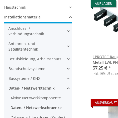
AUF LAGER
Haustechnik
Installationsmaterial
Anschluss- /
Verbindungstechnik
Antennen- und
Satellitentechnik
1PROTEC Rang
Berufskleidung, Arbeitsschutz
Metall LWL P
Kunststoffbü
37,25 €
*
Brandschutzsysteme
inkl. 19% USt. , z
Bussysteme / KNX
Daten- / Netzwerktechnik
Aktive Netzwerkkomponente
AUSVERKAUFT
Daten- / Netzwerkschraenke
Datenanschlussdosen (Kupfer)