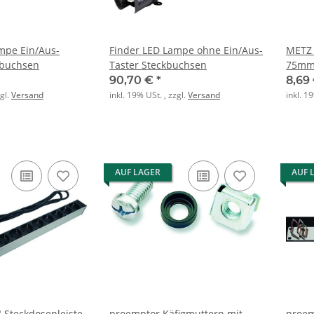
mpe Ein/Aus-
Finder LED Lampe ohne Ein/Aus-
METZ 
kbuchsen
Taster Steckbuchsen
75mm 
90,70 €
*
8,69
zgl.
Versand
inkl. 19% USt. , zzgl.
Versand
inkl. 1
AUF LAGER
AUF 
 Steckdosenleiste
proemptor Käfigmuttern mit
proem