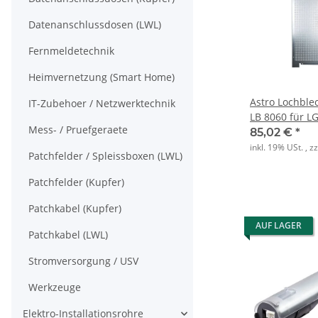
Datenanschlussdosen (LWL)
Fernmeldetechnik
Heimvernetzung (Smart Home)
Astro Lochble
IT-Zubehoer / Netzwerktechnik
LB 8060 für L
Mess- / Pruefgeraete
800x600mm
85,02 €
*
inkl. 19% USt. , z
Patchfelder / Spleissboxen (LWL)
Patchfelder (Kupfer)
Patchkabel (Kupfer)
AUF LAGER
Patchkabel (LWL)
Stromversorgung / USV
Werkzeuge
Elektro-Installationsrohre