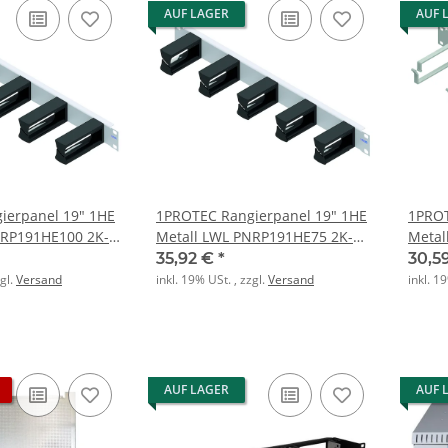
AUF LAGER
AUF 
ierpanel 19" 1HE
1PROTEC Rangierpanel 19" 1HE
1PROT
NRP191HE100 2K-
Metall LWL PNRP191HE75 2K-
Metal
gel 44x100mm
Kunststoffbügel 44x75mm
Metal
35,92 €
*
30,5
zgl.
Versand
inkl. 19% USt. , zzgl.
Versand
inkl. 1
AUF LAGER
AUF 