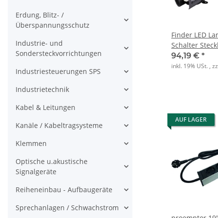
Erdung, Blitz- /
Überspannungsschutz
Finder LED La
Industrie- und
Schalter Stec
Sondersteckvorrichtungen
94,19 €
*
inkl. 19% USt. , z
Industriesteuerungen SPS
Industrietechnik
Kabel & Leitungen
AUF LAGER
Kanäle / Kabeltragsysteme
Klemmen
Optische u.akustische
Signalgeräte
Reiheneinbau - Aufbaugeräte
Sprechanlagen / Schwachstrom
proemptor 19"