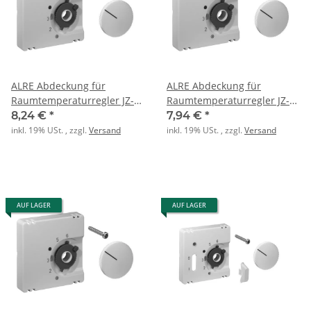
ALRE Abdeckung für
ALRE Abdeckung für
Raumtemperaturregler JZ-
Raumtemperaturregler JZ-
001.101 55x55mm matt
001.110 55x55mm glanz
8,24 €
*
7,94 €
*
reinweiss
perlweiss
inkl. 19% USt. , zzgl.
Versand
inkl. 19% USt. , zzgl.
Versand
AUF LAGER
AUF LAGER