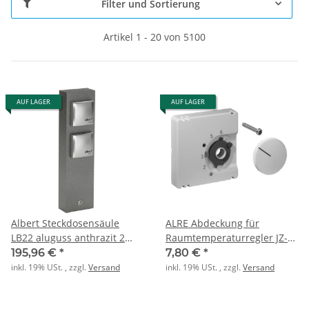
Filter und Sortierung
Artikel 1 - 20 von 5100
AUF LAGER
AUF LAGER
Albert Steckdosensäule
ALRE Abdeckung für
LB22 aluguss anthrazit 2
Raumtemperaturregler JZ-
Steckd.
001.000 50x50mm glanz
195,96 €
*
7,80 €
*
reinweiss
inkl. 19% USt. , zzgl.
Versand
inkl. 19% USt. , zzgl.
Versand