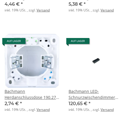
1polig
1polig
4,46 €
*
5,38 €
*
inkl. 19% USt. , zzgl.
Versand
inkl. 19% USt. , zzgl.
Versand
AUF LAGER
AUF LAGER
Bachmann
Bachmann LED-
Herdanschlussdose 190.270
Schnurzwischendimmer
UP+AP 16A/380V ws (0,75-
Serie 8116 schwarz
2,74 €
*
120,65 €
*
2,50mm)
inkl. 19% USt. , zzgl.
Versand
inkl. 19% USt. , zzgl.
Versand