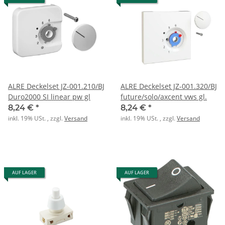
ALRE Deckelset JZ-001.210/BJ
ALRE Deckelset JZ-001.320/BJ
Duro2000 SI linear pw gl
future/solo/axcent vws gl.
8,24 €
*
8,24 €
*
inkl. 19% USt. , zzgl.
Versand
inkl. 19% USt. , zzgl.
Versand
AUF LAGER
AUF LAGER