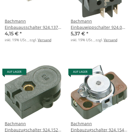
Bachmann
Bachmann
Einbauausschalter 924.137
Einbauwippschalter 924.095
1polig weiss
2polig schwarz/schwarz
4,15 €
*
5,37 €
*
inkl. 19% USt. , zzgl.
Versand
inkl. 19% USt. , zzgl.
Versand
AUF LAGER
AUF LAGER
Bachmann
Bachmann
Einbauzugschalter 924.152
Einbauzugschalter 924.154