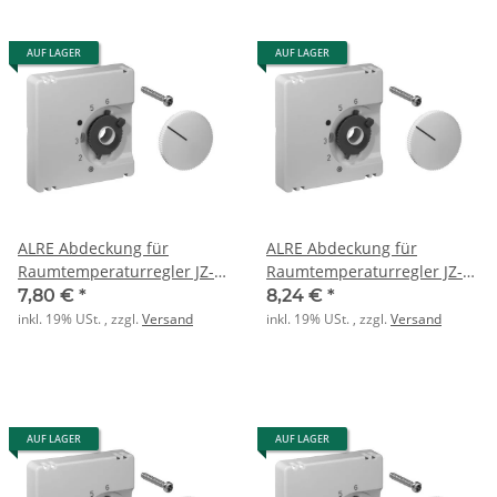
AUF LAGER
AUF LAGER
ALRE Abdeckung für
ALRE Abdeckung für
Raumtemperaturregler JZ-
Raumtemperaturregler JZ-
001.010 50x50mm glanz
001.100 55x55mm glanz
7,80 €
*
8,24 €
*
perlweiss
reinweiss
inkl. 19% USt. , zzgl.
Versand
inkl. 19% USt. , zzgl.
Versand
AUF LAGER
AUF LAGER