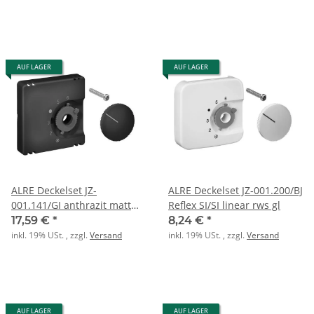
AUF LAGER
AUF LAGER
ALRE Deckelset JZ-
ALRE Deckelset JZ-001.200/BJ
001.141/GI anthrazit matt
Reflex SI/SI linear rws gl
55x55mm
17,59 €
*
8,24 €
*
inkl. 19% USt. , zzgl.
Versand
inkl. 19% USt. , zzgl.
Versand
AUF LAGER
AUF LAGER