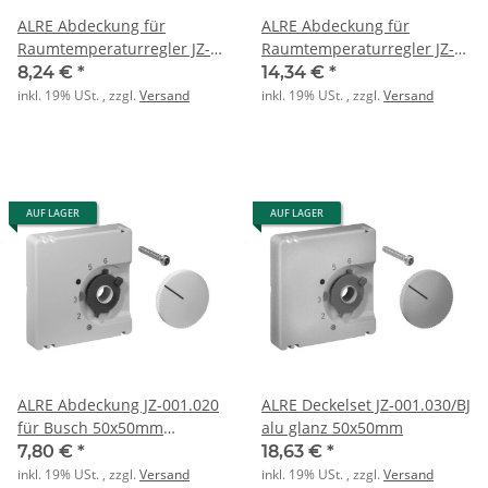
ALRE Abdeckung für
ALRE Abdeckung für
Raumtemperaturregler JZ-
Raumtemperaturregler JZ-
001.120 55x55mm
002.100 55x55mm glanz
8,24 €
*
14,34 €
*
verkehrsweiss glanz
reinweiss
inkl. 19% USt. , zzgl.
Versand
inkl. 19% USt. , zzgl.
Versand
AUF LAGER
AUF LAGER
ALRE Abdeckung JZ-001.020
ALRE Deckelset JZ-001.030/BJ
für Busch 50x50mm
alu glanz 50x50mm
RAL9016
7,80 €
*
18,63 €
*
inkl. 19% USt. , zzgl.
Versand
inkl. 19% USt. , zzgl.
Versand