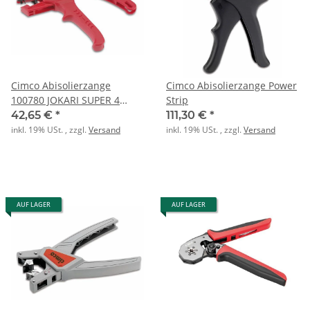
Cimco Abisolierzange
Cimco Abisolierzange Power
100780 JOKARI SUPER 4
Strip
PLUS
42,65 €
*
111,30 €
*
inkl. 19% USt. , zzgl.
Versand
inkl. 19% USt. , zzgl.
Versand
AUF LAGER
AUF LAGER