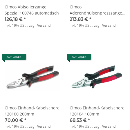
Cimco Abisolierzange
Cimco
Spezial 100746 automatisch
Aderendhülsenpresszange
FLEXI-CRIMP 6 10qmm
126,18 €
*
213,83 €
*
inkl. 19% USt. , zzgl.
Versand
inkl. 19% USt. , zzgl.
Versand
AUF LAGER
AUF LAGER
Cimco Einhand-Kabelschere
Cimco Einhand-Kabelschere
120100 200mm
120104 160mm
70,00 €
*
68,53 €
*
inkl. 19% USt. , zzgl.
Versand
inkl. 19% USt. , zzgl.
Versand