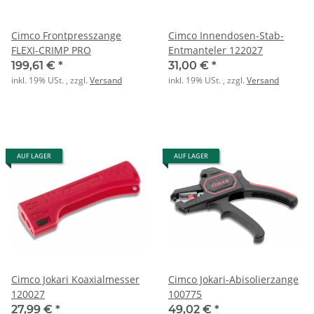
Cimco Frontpresszange
Cimco Innendosen-Stab-
FLEXI-CRIMP PRO
Entmanteler 122027
199,61 €
*
31,00 €
*
inkl. 19% USt. , zzgl.
Versand
inkl. 19% USt. , zzgl.
Versand
AUF LAGER
AUF LAGER
Cimco Jokari Koaxialmesser
Cimco Jokari-Abisolierzange
120027
100775
27,99 €
*
49,02 €
*