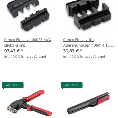
Cimco Einsatz 106028 MC4
Cimco Einsatz für
clickn crimp
Aderendhülsen 106014 16-
35qmm
97,47 €
*
36,87 €
*
inkl. 19% USt. , zzgl.
Versand
inkl. 19% USt. , zzgl.
Versand
AUF LAGER
AUF LAGER