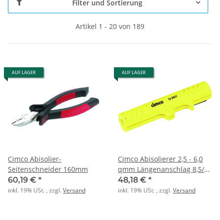
Filter und Sortierung
Artikel 1 - 20 von 189
AUF LAGER
AUF LAGER
Cimco Abisolier-
Cimco Abisolierer 2,5 - 6,0
Seitenschneider 160mm
qmm Längenanschlag 8,5/15
mm
60,19 €
*
48,18 €
*
inkl. 19% USt. , zzgl.
Versand
inkl. 19% USt. , zzgl.
Versand