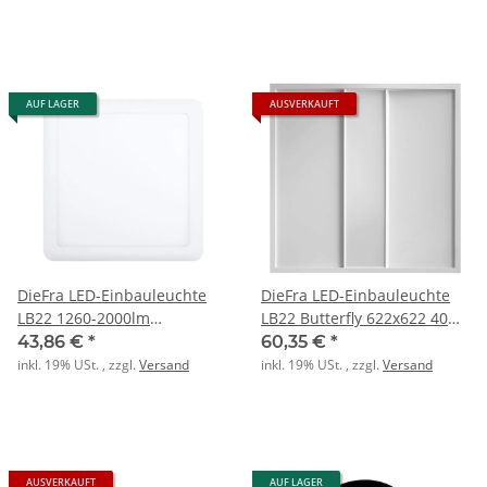
AUF LAGER
AUSVERKAUFT
DieFra LED-Einbauleuchte
DieFra LED-Einbauleuchte
LB22 1260-2000lm
LB22 Butterfly 622x622 40W
3000/4000/6000K IP44 ws
4000K 4000lm ws
43,86 €
*
60,35 €
*
inkl. 19% USt. , zzgl.
Versand
inkl. 19% USt. , zzgl.
Versand
AUSVERKAUFT
AUF LAGER