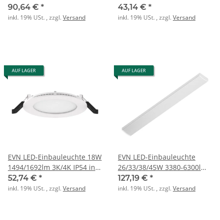
3/4K 600mm ws
NG rd ws
90,64 €
*
43,14 €
*
inkl. 19% USt. , zzgl.
Versand
inkl. 19% USt. , zzgl.
Versand
AUF LAGER
AUF LAGER
EVN LED-Einbauleuchte 18W
EVN LED-Einbauleuchte
1494/1692lm 3K/4K IP54 inkl
26/33/38/45W 3380-6300lm
NG rd ws
3/4K 1500mm ws
52,74 €
*
127,19 €
*
inkl. 19% USt. , zzgl.
Versand
inkl. 19% USt. , zzgl.
Versand