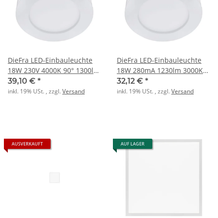
DieFra LED-Einbauleuchte
DieFra LED-Einbauleuchte
18W 230V 4000K 90° 1300lm
18W 280mA 1230lm 3000K
30000h A+ dimm
ww rund dimmbar
39,10 €
*
32,12 €
*
inkl. 19% USt. , zzgl.
Versand
inkl. 19% USt. , zzgl.
Versand
AUSVERKAUFT
AUF LAGER