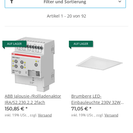
Filter und Sortierung
Artikel 1 - 20 von 92
AUF LAGER
AUF LAGER
ABB Jalousie-/Rollladenaktor
Brumberg LED-
JRA/S2.230.2.2 2fach
Einbauleuchte 230V 32W
4000K weiss
150,85 €
*
71,05 €
*
inkl. 19% USt. , zzgl.
Versand
inkl. 19% USt. , zzgl.
Versand