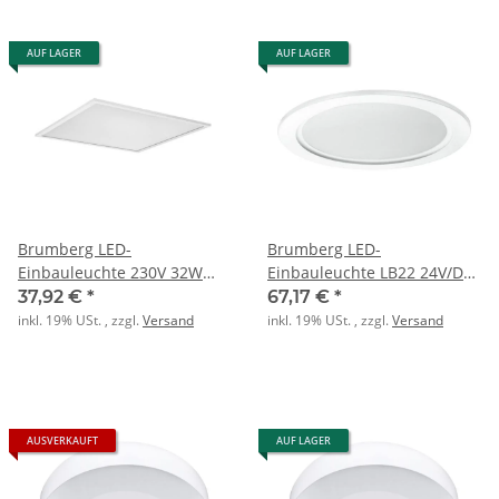
AUF LAGER
AUF LAGER
Brumberg LED-
Brumberg LED-
Einbauleuchte 230V 32W
Einbauleuchte LB22 24V/DC
4000K weiss MP
16W weiß 3000K
37,92 €
*
67,17 €
*
inkl. 19% USt. , zzgl.
Versand
inkl. 19% USt. , zzgl.
Versand
AUSVERKAUFT
AUF LAGER