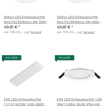
Dotlux LED-Einbauleuchte
Dotlux LED-Einbauleuchte
MULTISCREWplus 6W 3000K
MULTISCREWplus 6W 4000K
IP65 dim
IP65 dim
49,81 €
*
49,81 €
*
inkl. 19% USt. , zzgl.
Versand
inkl. 19% USt. , zzgl.
Versand
AUF LAGER
AUF LAGER
EVN LED-Einbauleuchte
EVN LED-Einbauleuchte 12W
11/13/16/20W 1430-2800lm
996/1128lm 3K/4K IP54 inkl