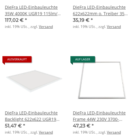
DieFra LED-Einbauleuchte
DieFra LED-Einbauleuchte
35W 4000K UGR19 115lm/W
622x622mm o. Treiber 35W
4025lm 622x622
6000K 4025lm
117,02 €
*
35,19 €
*
inkl. 19% USt. , zzgl.
Versand
inkl. 19% USt. , zzgl.
Versand
AUSVERKAUFT
AUF LAGER
DieFra LED-Einbauleuchte
DieFra LED-Einbauleuchte
Backlight 622x622 UGR19
Frame 44W 230V 3700-
33W 3000/4000K
4100lm 4K 614x614mm
51,47 €
*
47,23 €
*
inkl. 19% USt. , zzgl.
Versand
inkl. 19% USt. , zzgl.
Versand