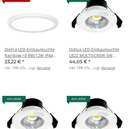
DieFra LED-Einbauleuchte
Dotlux LED-Einbauleuchte
Rainbow rd 8W/12W IP44
LB22 MULTISCREW 5W
dimmb. weiss
3000K dim
23,22 €
*
44,05 €
*
inkl. 19% USt. , zzgl.
Versand
inkl. 19% USt. , zzgl.
Versand
AUF LAGER
AUF LAGER