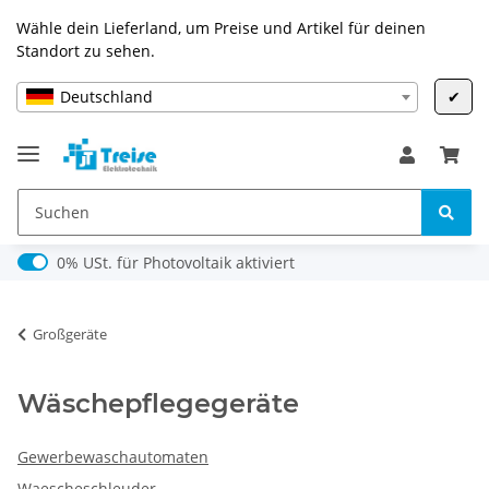
Wähle dein Lieferland, um Preise und Artikel für deinen
Standort zu sehen.
Deutschland
✔
0% USt. für Photovoltaik (§ 12 Abs. 3 UStG)
0% USt. für Photovoltaik aktiviert
Großgeräte
Wäschepflegegeräte
Gewerbewaschautomaten
Waescheschleuder