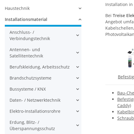
Installation 
Haustechnik
Bei
Treise Ele
Installationsmaterial
Angebot umfas
Kabelschellen
Anschluss- /
Photovoltaika
Verbindungstechnik
Antennen- und
Satellitentechnik
Berufskleidung, Arbeitsschutz
Befesti
Brandschutzsysteme
Bussysteme / KNX
Bau-Ch
Befestig
Daten- / Netzwerktechnik
Caddy)
Elektro-Installationsrohre
Kabelbi
Schraub
Erdung, Blitz- /
Überspannungsschutz