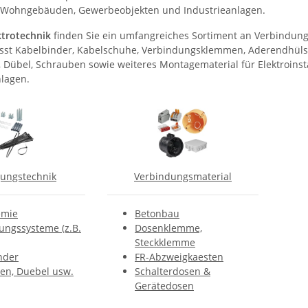
in Wohngebäuden, Gewerbeobjekten und Industrieanlagen.
ktrotechnik
finden Sie ein umfangreiches Sortiment an Verbindung
st Kabelbinder, Kabelschuhe, Verbindungsklemmen, Aderendhülsen
, Dübel, Schrauben sowie weiteres Montagematerial für Elektroins
nlagen.
gungstechnik
Verbindungsmaterial
emie
Betonbau
ungssysteme (z.B.
Dosenklemme,
Steckklemme
nder
FR-Abzweigkaesten
en, Duebel usw.
Schalterdosen &
Gerätedosen