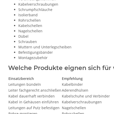
Kabelverschraubungen
Schrumpfschläuche
Isolierband
Rohrschellen
Kabelschellen
Nagelschellen
Dübel
Schrauben
Muttern und Unterlegscheiben
Befestigungsbänder
Montagezubehör
Welche Produkte eignen sich für
Einsatzbereich
Empfehlung
Leitungen bündeln
Kabelbinder
Leiter fachgerecht anschließen
Aderendhülsen
Kabel dauerhaft verbinden
Kabelschuhe und Verbinder
Kabel in Gehäusen einführen
Kabelverschraubungen
Leitungen auf Putz befestigen
Nagelschellen
Rohre montieren
Rohrschellen