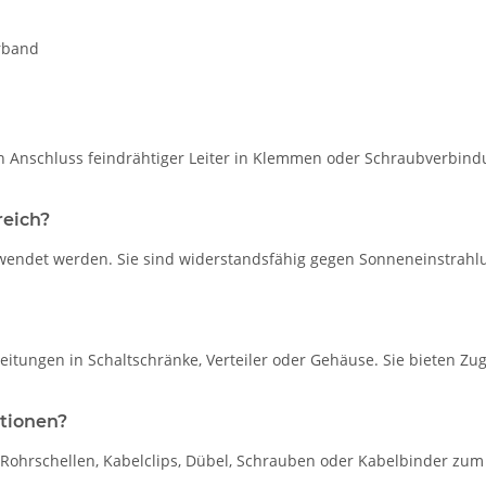
rband
Anschluss feindrähtiger Leiter in Klemmen oder Schraubverbindu
reich?
wendet werden. Sie sind widerstandsfähig gegen Sonneneinstrahlu
tungen in Schaltschränke, Verteiler oder Gehäuse. Sie bieten Zu
ationen?
rschellen, Kabelclips, Dübel, Schrauben oder Kabelbinder zum Ein