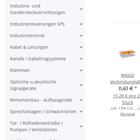
Industrie- und
Sondersteckvorrichtungen
Industriesteuerungen SPS
Industrietechnik
Kabel & Leitungen
Kanäle / Kabeltragsysteme
Klemmen
PRIMO
WAGO
WAGO
Optische u.akustische
gsdosenklemme
Universalputzdeckel
Verbindungsdosenklemme
Verbindungs
Signalgeräte
3-203
UP rot
5polig 2273-205
5polig Compa
*
0,28 €
*
0,20 €
*
0,61 €
*
,5-
Compact 0,5-
mit Hebel
 100
28,30 € pro 100
20,12 € pro 100
15,28 € pro 
Reiheneinbau - Aufbaugeräte
m
2,5qmm
transparent
Stück
Stück
Stück
r.
transp./gelb
, zzgl.
inkl. 19% USt. , zzgl.
inkl. 19% USt. , zzgl.
inkl. 19% USt. , zz
Sprechanlagen / Schwachstrom
Versand
Versand
Versand
Tor- / Rollladenantriebe /
Pumpen / Ventilatoren