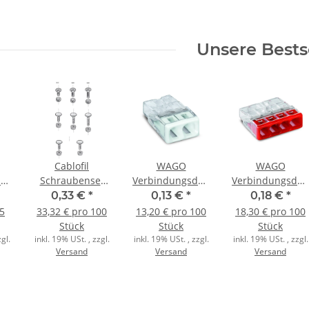
Unsere Bests
Cablofil
WAGO
WAGO
klemme
Schraubenset
Verbindungsdosenklemme
Verbindungsdo
ct
BTRCC 6x20 EZ
2polig Compact
4polig Compact
0,33 €
*
0,13 €
*
0,18 €
*
SET
0,5-2,5qmm
0,5-2,5qmm
25
33,32 € pro 100
13,20 € pro 100
18,30 € pro 100
transp./weiss
transp./rot
Stück
Stück
Stück
gl.
inkl. 19% USt. , zzgl.
inkl. 19% USt. , zzgl.
inkl. 19% USt. , zzgl.
Versand
Versand
Versand