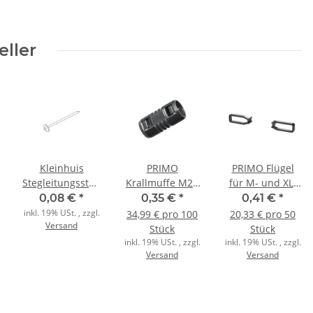
eller
Kleinhuis
PRIMO
PRIMO Flügel
senklemme
Stegleitungsstahlnagel
Krallmuffe M20
für M- und XL-
Stegleitungsstahlnagel
schwarz
Serie Betonbau
0,08 €
*
0,35 €
*
0,41 €
*
ST
inkl. 19% USt. , zzgl.
34,99 € pro 100
20,33 € pro 50
Versand
Stück
Stück
inkl. 19% USt. , zzgl.
inkl. 19% USt. , zzgl.
Versand
Versand