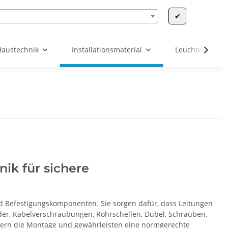
✔
Haustechnik
Installationsmaterial
Leuchten & Leu
ik für sichere
nd Befestigungskomponenten. Sie sorgen dafür, dass Leitungen
nder, Kabelverschraubungen, Rohrschellen, Dübel, Schrauben,
tern die Montage und gewährleisten eine normgerechte