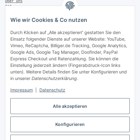
Über uns
FAQ
Zahlung & Versand
Wie wir Cookies & Co nutzen
Zahlungsmöglichkeiten
Durch Klicken auf „Alle akzeptieren“ gestatten Sie den
Einsatz folgender Dienste auf unserer Website: YouTube,
Vimeo, ReCaptcha, Billiger.de Tracking, Google Analytics,
Versandinformationen
Google Ads, Google Tag Manager, Doofinder, PayPal
Express Checkout und Ratenzahlung. Sie können die
Einstellung jederzeit ändern (Fingerabdruck-Icon links
unten). Weitere Details finden Sie unter
Konfigurieren
und
in unserer
Datenschutzerklärung
.
Sonstiges
Impressum
|
Datenschutz
Alle akzeptieren
Konfigurieren
* Alle Preise inkl. gesetzlicher USt., zzgl.
Versand