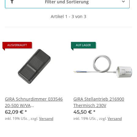
Filter und Sortierung
Artikel 1 - 3 von 3
AUSVERKAUFT
AUF LAGER
GIRA Schnurdimmer 033546
GIRA Stellantrieb 216900
20-500 W/VA
Thermisch 230V
Hand/Fussbetätigung
62,09 €
*
45,50 €
*
inkl. 19% USt. , zzgl.
Versand
inkl. 19% USt. , zzgl.
Versand