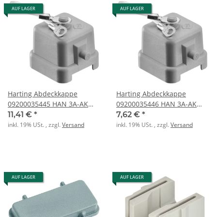
AUF LAGER
AUF LAGER
Harting Abdeckkappe
Harting Abdeckkappe
09200035445 HAN 3A-AK
09200035446 HAN 3A-AK
(Kunstst.)
Kunststoff
11,41 €
*
7,62 €
*
inkl. 19% USt. , zzgl.
Versand
inkl. 19% USt. , zzgl.
Versand
AUF LAGER
AUF LAGER