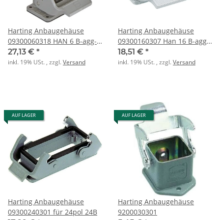
Harting Anbaugehäuse
Harting Anbaugehäuse
09300060318 HAN 6 B-agg-
09300160307 Han 16 B-agg-
LB-K
LB
27,13 €
*
18,51 €
*
inkl. 19% USt. , zzgl.
Versand
inkl. 19% USt. , zzgl.
Versand
AUF LAGER
AUF LAGER
Harting Anbaugehäuse
Harting Anbaugehäuse
09300240301 für 24pol 24B
9200030301