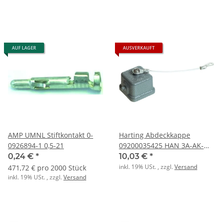
AUF LAGER
AUSVERKAUFT
AMP UMNL Stiftkontakt 0-
Harting Abdeckkappe
0926894-1 0,5-21
09200035425 HAN 3A-AK-
Dichtung
0,24 €
*
10,03 €
*
inkl. 19% USt. , zzgl.
Versand
471,72 € pro 2000 Stück
inkl. 19% USt. , zzgl.
Versand