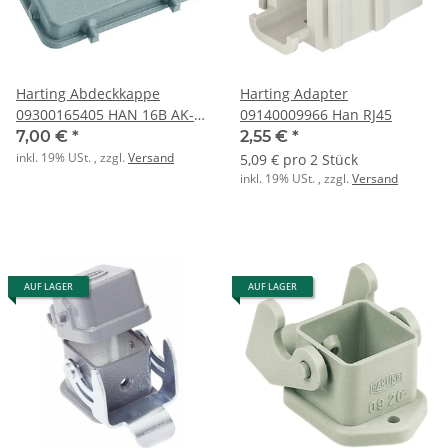
Harting Abdeckkappe
Harting Adapter
09300165405 HAN 16B AK-
09140009966 Han RJ45
Kunststoff
7,00 €
*
2,55 €
*
inkl. 19% USt. , zzgl.
Versand
5,09 € pro 2 Stück
inkl. 19% USt. , zzgl.
Versand
AUF LAGER
AUF LAGER