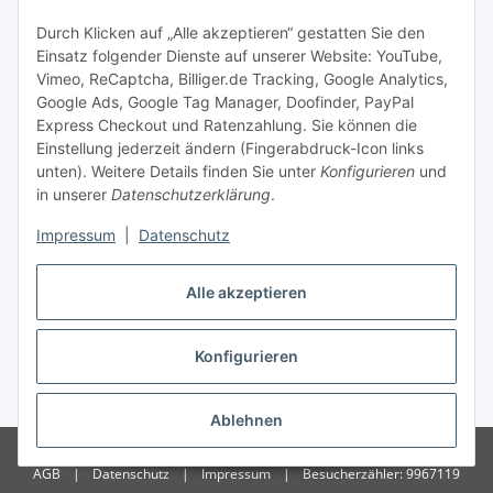
Zahlungsmöglichkeiten
Durch Klicken auf „Alle akzeptieren“ gestatten Sie den
Einsatz folgender Dienste auf unserer Website: YouTube,
Vimeo, ReCaptcha, Billiger.de Tracking, Google Analytics,
Versandinformationen
Google Ads, Google Tag Manager, Doofinder, PayPal
Express Checkout und Ratenzahlung. Sie können die
Einstellung jederzeit ändern (Fingerabdruck-Icon links
unten). Weitere Details finden Sie unter
Konfigurieren
und
in unserer
Datenschutzerklärung
.
Sonstiges
Impressum
|
Datenschutz
Alle akzeptieren
Konfigurieren
* Alle Preise inkl. gesetzlicher USt., zzgl.
Versand
Ablehnen
© Copyright 2026 Treise Elektrotechnik – Alle Rechte vorbehalten
|
AGB
|
Datenschutz
|
Impressum
|
Besucherzähler: 9967119