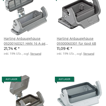
Harting Anbaugehäuse
Harting Anbaugehäuse
09200160321 HAN 16 A-agg-
09300060301 für 6pol 6B
LB-K
21,74 €
*
11,09 €
*
inkl. 19% USt. , zzgl.
Versand
inkl. 19% USt. , zzgl.
Versand
AUF LAGER
AUF LAGER