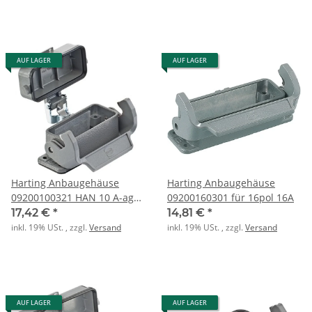
AUF LAGER
AUF LAGER
Harting Anbaugehäuse
Harting Anbaugehäuse
09200100321 HAN 10 A-agg-
09200160301 für 16pol 16A
LB-K
17,42 €
*
14,81 €
*
inkl. 19% USt. , zzgl.
Versand
inkl. 19% USt. , zzgl.
Versand
AUF LAGER
AUF LAGER