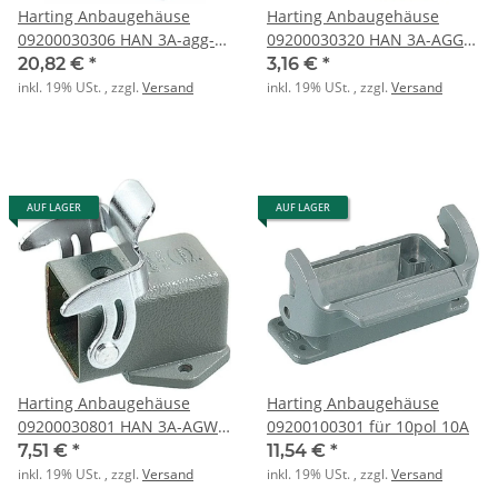
Harting Anbaugehäuse
Harting Anbaugehäuse
09200030306 HAN 3A-agg-
09200030320 HAN 3A-AGG-
QB-K
QB (grau) KU
20,82 €
*
3,16 €
*
inkl. 19% USt. , zzgl.
Versand
inkl. 19% USt. , zzgl.
Versand
AUF LAGER
AUF LAGER
Harting Anbaugehäuse
Harting Anbaugehäuse
09200030801 HAN 3A-AGW-
09200100301 für 10pol 10A
QB
7,51 €
*
11,54 €
*
inkl. 19% USt. , zzgl.
Versand
inkl. 19% USt. , zzgl.
Versand