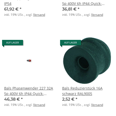
IP54
5p 400V 6h IP44 Quick-
Connect
61,92 €
*
36,81 €
*
inkl. 19% USt. , zzgl.
Versand
inkl. 19% USt. , zzgl.
Versand
AUF LAGER
AUF LAGER
Bals Phasenwender 227 32A
Bals Reduzierstück 16A
5p 400V 6h IP44 Quick-
schwarz RAL9005
Connect
46,38 €
*
2,52 €
*
inkl. 19% USt. , zzgl.
Versand
inkl. 19% USt. , zzgl.
Versand