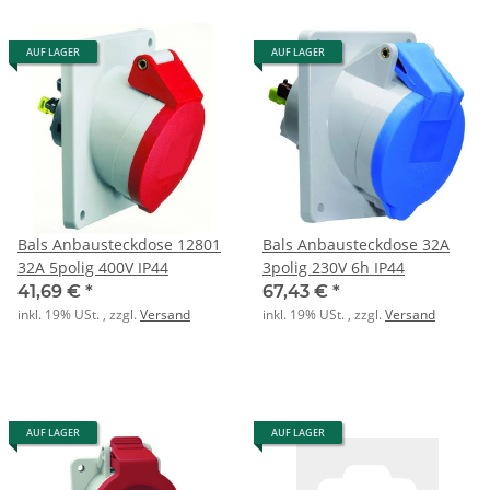
AUF LAGER
AUF LAGER
Bals Anbausteckdose 12801
Bals Anbausteckdose 32A
32A 5polig 400V IP44
3polig 230V 6h IP44
41,69 €
*
67,43 €
*
inkl. 19% USt. , zzgl.
Versand
inkl. 19% USt. , zzgl.
Versand
AUF LAGER
AUF LAGER