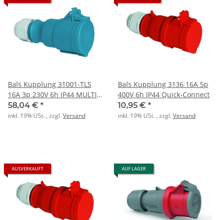
Bals Kupplung 31001-TLS
Bals Kupplung 3136 16A 5p
16A 3p 230V 6h IP44 MULTI-
400V 6h IP44 Quick-Connect
GRIP
58,04 €
*
10,95 €
*
inkl. 19% USt. , zzgl.
Versand
inkl. 19% USt. , zzgl.
Versand
AUSVERKAUFT
AUF LAGER