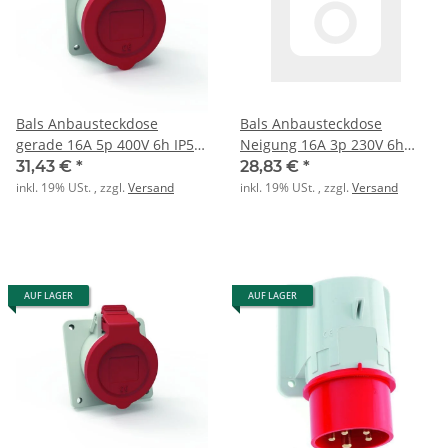
Bals Anbausteckdose
Bals Anbausteckdose
gerade 16A 5p 400V 6h IP54
Neigung 16A 3p 230V 6h
Innolinq
IP54 Innolinq
31,43 €
*
28,83 €
*
inkl. 19% USt. , zzgl.
Versand
inkl. 19% USt. , zzgl.
Versand
AUF LAGER
AUF LAGER