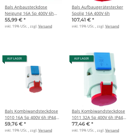
Bals Anbausteckdose
Bals Aufbaugerätestecker
Neigung 16A 5p 400V 6h
5polig 16A 400V 6h
IP54 Innolinq
55,99 €
*
107,41 €
*
inkl. 19% USt. , zzgl.
Versand
inkl. 19% USt. , zzgl.
Versand
AUF LAGER
AUF LAGER
Bals Kombiwandsteckdose
Bals Kombiwandsteckdose
1010 16A 5p 400V 6h IP44
1011 32A 5p 400V 6h IP44
GT
GT
59,76 €
*
77,46 €
*
inkl. 19% USt. , zzgl.
Versand
inkl. 19% USt. , zzgl.
Versand