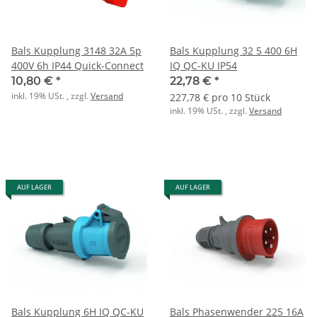
Bals Kupplung 3148 32A 5p
Bals Kupplung 32 5 400 6H
400V 6h IP44 Quick-Connect
IQ QC-KU IP54
10,80 €
*
22,78 €
*
inkl. 19% USt. , zzgl.
Versand
227,78 € pro 10 Stück
inkl. 19% USt. , zzgl.
Versand
AUF LAGER
AUF LAGER
Bals Kupplung 6H IQ QC-KU
Bals Phasenwender 225 16A