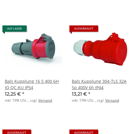
AUF LAGER
AUSVERKAUFT
Bals Kupplung 16 5 400 6H
Bals Kupplung 304-TLS 32A
IQ QC-KU IP54
5p 400V 6h IP44
12,25 €
*
13,21 €
*
inkl. 19% USt. , zzgl.
Versand
inkl. 19% USt. , zzgl.
Versand
AUSVERKAUFT
AUSVERKAUFT