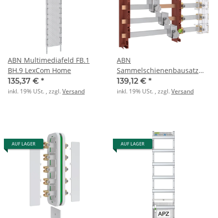
ABN Multimediafeld FB.1
ABN
BH.9 LexCom Home
Sammelschienenbausatz
GAG12 250A 5-pol.
135,37 €
*
139,12 €
*
inkl. 19% USt. , zzgl.
Versand
inkl. 19% USt. , zzgl.
Versand
AUF LAGER
AUF LAGER