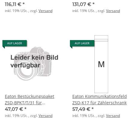
7xGeräteschiene
9xGeräteschiene
116,11 €
*
131,07 €
*
inkl. 19% USt. , zzgl.
Versand
inkl. 19% USt. , zzgl.
Versand
AUF LAGER
AUF LAGER
Eaton Bestückungspaket
Eaton Kommunikationsfeld
ZSD-BPKT/T/31 für
ZSD-K17 für Zählerschrank
Tarifschaltgerät
47,07 €
*
57,49 €
*
inkl. 19% USt. , zzgl.
Versand
inkl. 19% USt. , zzgl.
Versand