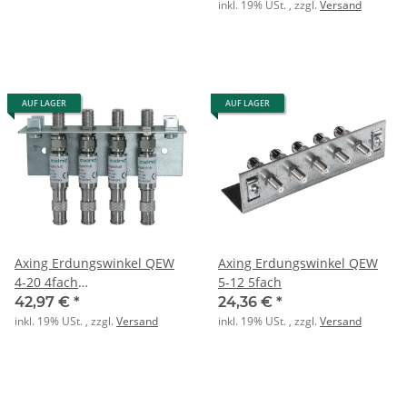
inkl. 19% USt. , zzgl.
Versand
AUF LAGER
AUF LAGER
Axing Erdungswinkel QEW
Axing Erdungswinkel QEW
4-20 4fach
5-12 5fach
Überspannungsschutz f S
42,97 €
*
24,36 €
*
inkl. 19% USt. , zzgl.
Versand
inkl. 19% USt. , zzgl.
Versand