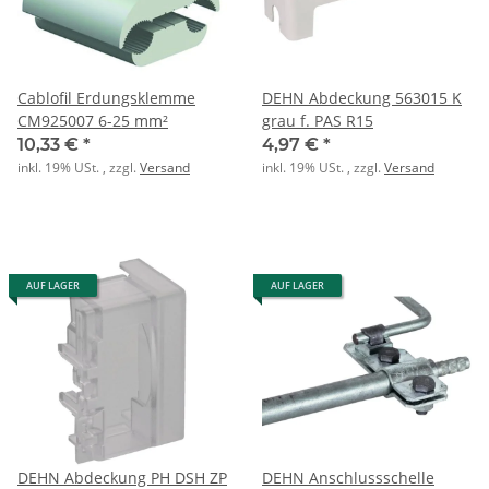
Cablofil Erdungsklemme
DEHN Abdeckung 563015 K
CM925007 6-25 mm²
grau f. PAS R15
10,33 €
*
4,97 €
*
inkl. 19% USt. , zzgl.
Versand
inkl. 19% USt. , zzgl.
Versand
AUF LAGER
AUF LAGER
DEHN Abdeckung PH DSH ZP
DEHN Anschlussschelle