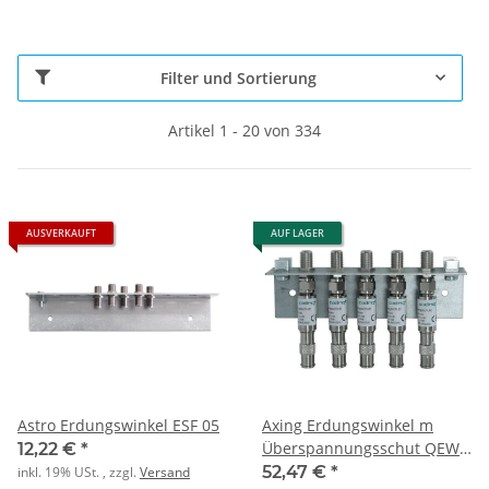
Filter und Sortierung
Artikel 1 - 20 von 334
AUSVERKAUFT
AUF LAGER
Astro Erdungswinkel ESF 05
Axing Erdungswinkel m
Überspannungsschut QEW
12,22 €
*
5-10
52,47 €
*
inkl. 19% USt. , zzgl.
Versand