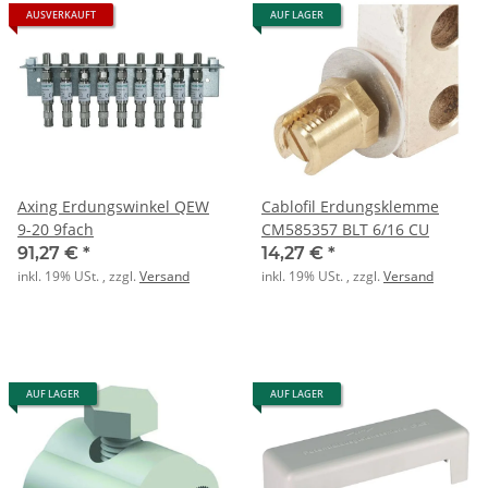
AUSVERKAUFT
AUF LAGER
Axing Erdungswinkel QEW
Cablofil Erdungsklemme
9-20 9fach
CM585357 BLT 6/16 CU
91,27 €
*
14,27 €
*
inkl. 19% USt. , zzgl.
Versand
inkl. 19% USt. , zzgl.
Versand
AUF LAGER
AUF LAGER