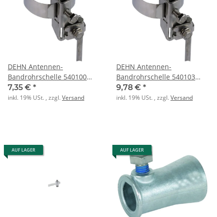
DEHN Antennen-
DEHN Antennen-
Bandrohrschelle 540100
Bandrohrschelle 540103
NIRO 3/4-6Zoll (27-165mm)
NIRO 3/4-3Zoll (27-89mm)
7,35 €
*
9,78 €
*
V2A
V2A
inkl. 19% USt. , zzgl.
Versand
inkl. 19% USt. , zzgl.
Versand
AUF LAGER
AUF LAGER