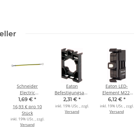
eller
Schneider
Eaton
Eaton LED-
e
Electric
Befestigungsadapter
Element M22-
Erdungskabel
Front M22-A
LED-W mit
1,69 €
*
2,31 €
*
6,12 €
*
Spacial SF/SM
Schraube 24V
inkl. 19% USt. , zzgl.
inkl. 19% USt. , zzgl.
16,93 € pro 10
Versand
Versand
6qmm 160mm
AC/DC
Stück
10 Stück
inkl. 19% USt. , zzgl.
Versand