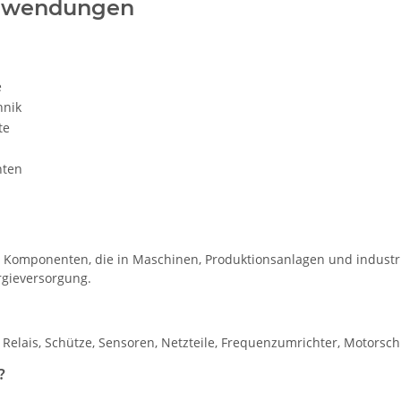
Anwendungen
e
hnik
te
nten
en Komponenten, die in Maschinen, Produktionsanlagen und industr
rgieversorgung.
elais, Schütze, Sensoren, Netzteile, Frequenzumrichter, Motorsch
?