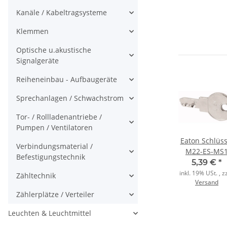
Kanäle / Kabeltragsysteme
Klemmen
Optische u.akustische
Signalgeräte
Reiheneinbau - Aufbaugeräte
Sprechanlagen / Schwachstrom
Tor- / Rollladenantriebe /
Pumpen / Ventilatoren
D-
Weidmüller
EKV Hutschiene
Eaton Schlüss
Verbindungsmaterial /
22-
Trageschiene TS
35x7,5 gelocht
M22-ES-MS
Befestigungstechnik
it
35X15/LL
2m EN60715
*
7,28 €
*
2,40 €
*
5,39 €
*
24V
2M/ST/ZN
verzinkt
, zzgl.
inkl. 19% USt. , zz
14,55 € pro 2 m
4,80 € pro 2 m
Zähltechnik
Versand
gelocht
inkl. 19% USt. , zzgl.
inkl. 19% USt. , zzgl.
Versand
Versand
Zählerplätze / Verteiler
Leuchten & Leuchtmittel