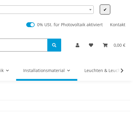
✔
0% USt. für Photovoltaik (§ 12 Abs. 3 UStG)
0% USt. für Photovoltaik aktiviert
Kontakt
0,00 €
ik
Installationsmaterial
Leuchten & Leuchtmittel