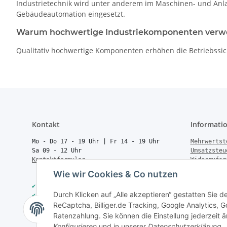
Industrietechnik wird unter anderem im Maschinen- und Anlag
Gebäudeautomation eingesetzt.
Warum hochwertige Industriekomponenten ver
Qualitativ hochwertige Komponenten erhöhen die Betriebssic
Kontakt
Informati
Mo - Do 17 - 19 Uhr | Fr 14 - 19 Uhr
Mehrwertst
Sa 09 - 12 Uhr
Umsatzsteu
Kontaktformular
Widerrufsr
Rücksendun
Wie wir Cookies & Co nutzen
Vertrag wi
✔
40.000+ Qualitätsprodukte
Batteriege
Durch Klicken auf „Alle akzeptieren“ gestatten Sie 
✔
Trusted Shops zertifiziert
Geld zurüc
ReCaptcha, Billiger.de Tracking, Google Analytics,
✔
Schneller Versand
Über uns
✔
Persönliche Fachberatung
FAQ
Ratenzahlung. Sie können die Einstellung jederzeit ä
Konfigurieren
und in unserer
Datenschutzerklärung
.