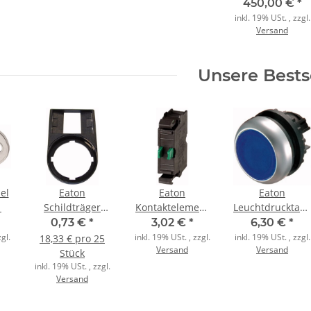
Display Display
450,00 €
*
10,4" Touch
inkl. 19% USt. , zzgl.
Versand
Smart Display
SVGA
Unsere Bests
el
Eaton
Eaton
Eaton
1
Schildträger
Kontaktelement
Leuchtdrucktast
M22S-ST-X
M22-K10 mit
M22-DL-B flach
0,73 €
*
3,02 €
*
6,30 €
*
Schraube
tastend blau
gl.
inkl. 19% USt. , zzgl.
inkl. 19% USt. , zzgl.
18,33 € pro 25
Versand
Versand
Stück
inkl. 19% USt. , zzgl.
Versand