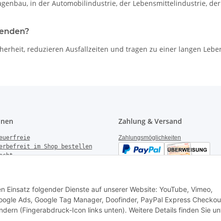
enbau, in der Automobilindustrie, der Lebensmittelindustrie, der
wenden?
herheit, reduzieren Ausfallzeiten und tragen zu einer langen Le
onen
Zahlung & Versand
euerfreie
Zahlungsmöglichkeiten
erbefreit im Shop bestellen
echt
gen
derrufen
Versandinformationen
setzhinweise
den Einsatz folgender Dienste auf unserer Website: YouTube, Vimeo,
k Garantie
 Google Ads, Google Tag Manager, Doofinder, PayPal Express Checkou
ndern (Fingerabdruck-Icon links unten). Weitere Details finden Sie un