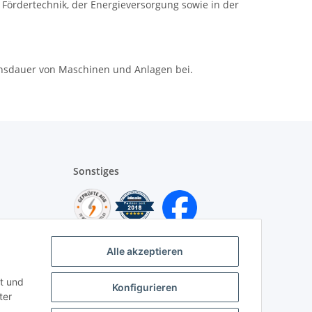
 Fördertechnik, der Energieversorgung sowie in der
bensdauer von Maschinen und Anlagen bei.
Sonstiges
Alle akzeptieren
t und
Konfigurieren
ter