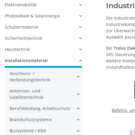
Industr
Elektromobilität
Photovoltaik & Solarenergie
Die Industrie
Industriekomp
Schaltermaterial
zur Überwachu
Auswahl passe
Sicherheitstechnik
Bei
Treise Ele
Haustechnik
SPS-Steuerunge
Installationsmaterial
weitere Kompo
Instandhaltun
Anschluss- /
Verbindungstechnik
Antennen- und
Satellitentechnik
Berufskleidung, Arbeitsschutz
Befehls- u
Brandschutzsysteme
Bussysteme / KNX