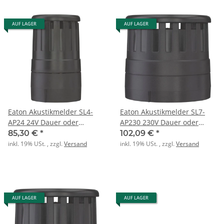
AUF LAGER
AUF LAGER
Eaton Akustikmelder SL4-
Eaton Akustikmelder SL7-
AP24 24V Dauer oder
AP230 230V Dauer oder
Pulston
Pulston
85,30 €
*
102,09 €
*
inkl. 19% USt. , zzgl.
Versand
inkl. 19% USt. , zzgl.
Versand
AUF LAGER
AUF LAGER