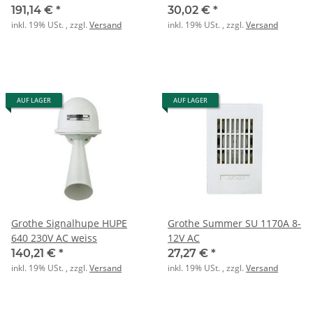
1,0A
191,14 €
*
30,02 €
*
inkl. 19% USt. , zzgl.
Versand
inkl. 19% USt. , zzgl.
Versand
AUF LAGER
AUF LAGER
Grothe Signalhupe HUPE
Grothe Summer SU 1170A 8-
640 230V AC weiss
12V AC
140,21 €
*
27,27 €
*
inkl. 19% USt. , zzgl.
Versand
inkl. 19% USt. , zzgl.
Versand