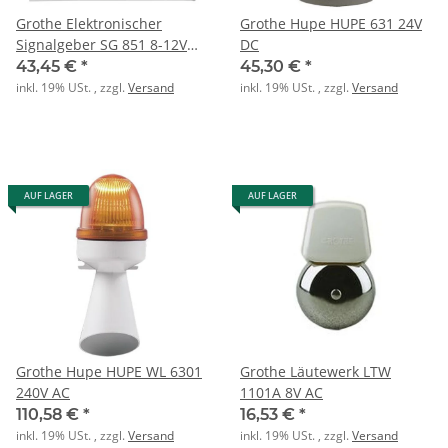
Grothe Elektronischer
Grothe Hupe HUPE 631 24V
Signalgeber SG 851 8-12V
DC
AC
43,45 €
*
45,30 €
*
inkl. 19% USt. , zzgl.
Versand
inkl. 19% USt. , zzgl.
Versand
AUF LAGER
AUF LAGER
Grothe Hupe HUPE WL 6301
Grothe Läutewerk LTW
240V AC
1101A 8V AC
110,58 €
*
16,53 €
*
inkl. 19% USt. , zzgl.
Versand
inkl. 19% USt. , zzgl.
Versand