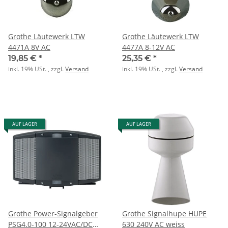
Grothe Läutewerk LTW
Grothe Läutewerk LTW
4471A 8V AC
4477A 8-12V AC
19,85 €
*
25,35 €
*
inkl. 19% USt. , zzgl.
Versand
inkl. 19% USt. , zzgl.
Versand
AUF LAGER
AUF LAGER
Grothe Power-Signalgeber
Grothe Signalhupe HUPE
PSG4.0-100 12-24VAC/DC
630 240V AC weiss