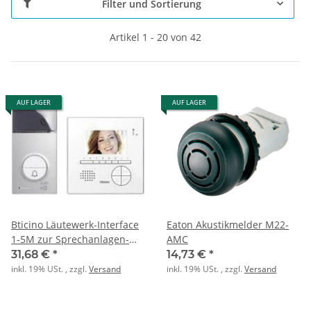
Filter und Sortierung
Artikel 1 - 20 von 42
AUF LAGER
AUF LAGER
Bticino Läutewerk-Interface
Eaton Akustikmelder M22-
1-5M zur Sprechanlagen-
AMC
Erweiterung
31,68 €
*
14,73 €
*
inkl. 19% USt. , zzgl.
Versand
inkl. 19% USt. , zzgl.
Versand