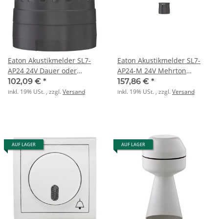
Eaton Akustikmelder SL7-
Eaton Akustikmelder SL7-
AP24 24V Dauer oder
AP24-M 24V Mehrton
Pulston
8Signale
102,09 €
*
157,86 €
*
inkl. 19% USt. , zzgl.
Versand
inkl. 19% USt. , zzgl.
Versand
AUF LAGER
AUF LAGER