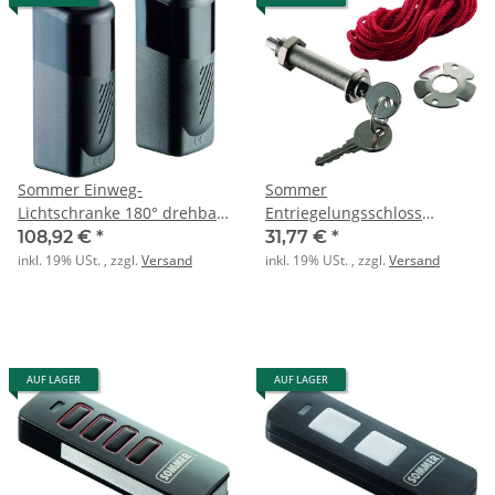
Sommer Einweg-
Sommer
Lichtschranke 180° drehbar
Entriegelungsschloss
IP55 Reichweite: 20m 12-24V
5116V000
108,92 €
*
31,77 €
*
inkl. 19% USt. , zzgl.
Versand
inkl. 19% USt. , zzgl.
Versand
AUF LAGER
AUF LAGER