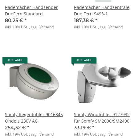
Rademacher Handsender
Rademacher Handzentrale
DuoFern Standard
Duo Fern 9493-1
80,25 €
*
187,38 €
*
inkl. 19% USt. , zzgl.
Versand
inkl. 19% USt. , zzgl.
Versand
AUF LAGER
AUF LAGER
Somfy Regenfühler 9016345
Somfy Windfühler 9127932
Ondeis 230V AC
für Somfy SM2000/SM2400
254,32 €
*
33,19 €
*
inkl. 19% USt. , zzgl.
Versand
inkl. 19% USt. , zzgl.
Versand