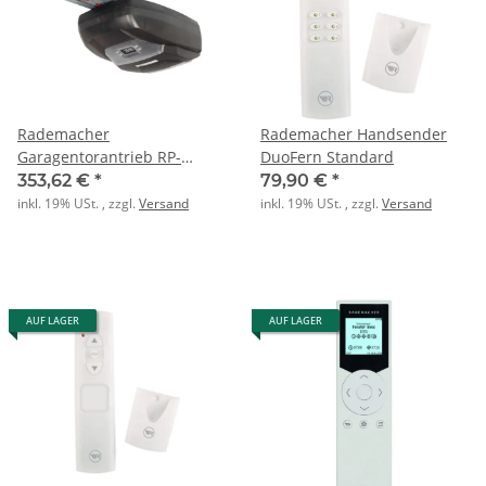
Rademacher
Rademacher Handsender
Garagentorantrieb RP-
DuoFern Standard
SX5DF-900N-5 RolloPort SX
353,62 €
*
79,90 €
*
DuoFern
inkl. 19% USt. , zzgl.
Versand
inkl. 19% USt. , zzgl.
Versand
AUF LAGER
AUF LAGER