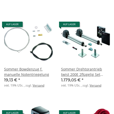
AUF LAGER
AUF LAGER
Sommer Bowdenzug f.
Sommer Drehtorantrieb
manuelle Notentriegelung
twist 200E 2flügelig Set
anthrazit
19,13 €
*
1.179,05 €
*
inkl. 19% USt. , zzgl.
Versand
inkl. 19% USt. , zzgl.
Versand
AUF LAGER
AUF LAGER