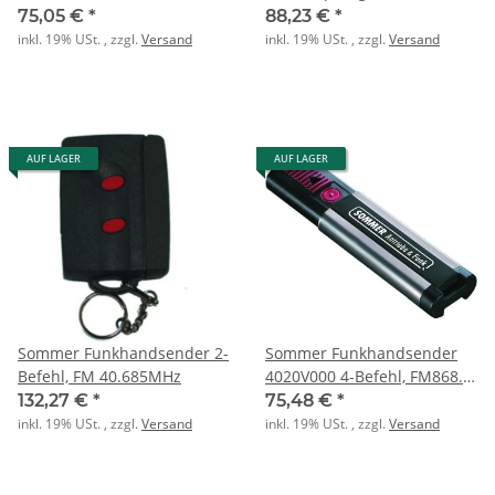
Gehäuse 2Kanal
75,05 €
*
88,23 €
*
inkl. 19% USt. , zzgl.
Versand
inkl. 19% USt. , zzgl.
Versand
AUF LAGER
AUF LAGER
Sommer Funkhandsender 2-
Sommer Funkhandsender
Befehl, FM 40.685MHz
4020V000 4-Befehl, FM868.8
MHz
132,27 €
*
75,48 €
*
inkl. 19% USt. , zzgl.
Versand
inkl. 19% USt. , zzgl.
Versand