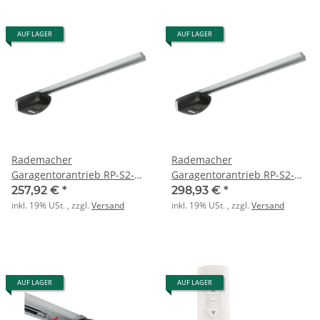
AUF LAGER
AUF LAGER
Rademacher
Rademacher
Garagentorantrieb RP-S2-
Garagentorantrieb RP-S2-
700N-6 RolloPort S2 kurz
700N-7 RolloPoer S2 lang
257,92 €
*
298,93 €
*
inkl. 19% USt. , zzgl.
Versand
inkl. 19% USt. , zzgl.
Versand
AUF LAGER
AUF LAGER