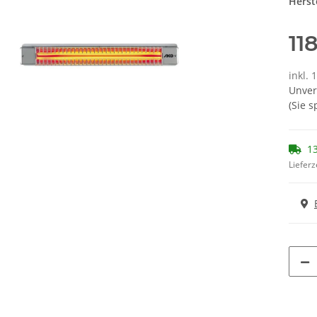
Herste
11
inkl. 
Unver
(Sie 
13
Lieferz