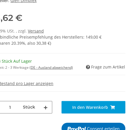
ller:
Glen Dimplex
8,62 €
19% USt. , zzgl.
Versand
bindliche Preisempfehlung des Herstellers
:
149,00 €
sparen
20.39%
, also
30,38 €
)
 Stück Auf Lager
Frage zum Artikel
eit:
2 - 3 Werktage
(DE - Ausland abweichend)
Bestand pro Lager anzeigen
Stück
In den Warenkorb
Consent erteilen