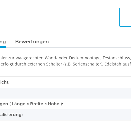
ung
Bewertungen
hler zur waagerechten Wand- oder Deckenmontage, Festanschluss, Sch
erfolgt durch externen Schalter (z.B. Serienschalter), Edelstahlau
enschaft
icht:
n ( Länge × Breite × Höhe ):
alisierung: