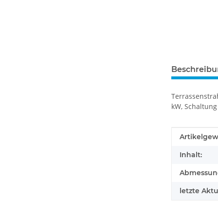
Beschreib
Terrassenstra
kW, Schaltung 
Produkteig
Wert
Artikelgew
Inhalt:
Abmessunge
letzte Aktu