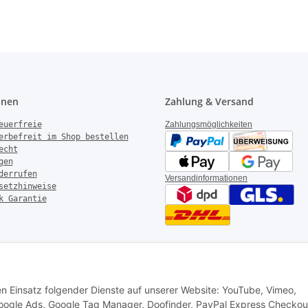
onen
Zahlung & Versand
euerfreie
Zahlungsmöglichkeiten
erbefreit im Shop bestellen
echt
gen
derrufen
Versandinformationen
setzhinweise
k Garantie
rotechnik – Alle Rechte vorbehalten
|
AGB
|
Datenschutz
|
Impressum
den Einsatz folgender Dienste auf unserer Website: YouTube, Vimeo,
 Google Ads, Google Tag Manager, Doofinder, PayPal Express Checkou