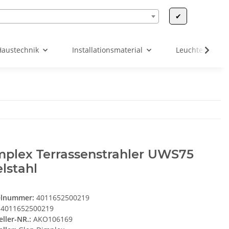
✔
Haustechnik
Installationsmaterial
Leuchten & Leu
mplex Terrassenstrahler UWS75
lstahl
elnummer:
4011652500219
4011652500219
eller-NR.:
AKO106169