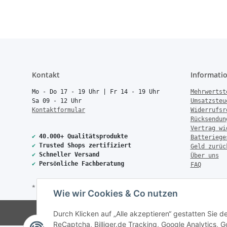
Kontakt
Informati
Mo - Do 17 - 19 Uhr | Fr 14 - 19 Uhr
Mehrwertst
Sa 09 - 12 Uhr
Umsatzsteu
Kontaktformular
Widerrufsr
Rücksendun
Vertrag wi
✔
40.000+ Qualitätsprodukte
Batteriege
✔
Trusted Shops zertifiziert
Geld zurüc
✔
Schneller Versand
Über uns
✔
Persönliche Fachberatung
FAQ
* Alle Preise inkl. gesetzlicher USt., zzgl.
Versand
Wie wir Cookies & Co nutzen
© Copyright 2026 Treise Elekt
Durch Klicken auf „Alle akzeptieren“ gestatten Sie 
ReCaptcha, Billiger.de Tracking, Google Analytics,