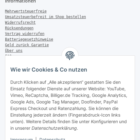
Informationen
Mehrwertsteuerfreie
Umsatzsteuerbefreit im Shop bestellen
Widerrufsrecht
Rücksendungen
Vertrag widerrufen
Batteriegesetzhinweise
Geld zurück Garantie
Über uns
FAQ
Zahlung & Versand
Wie wir Cookies & Co nutzen
Zahlungsmöglichkeiten
Durch Klicken auf „Alle akzeptieren“ gestatten Sie den
Einsatz folgender Dienste auf unserer Website: YouTube,
Vimeo, ReCaptcha, Billiger.de Tracking, Google Analytics,
Versandinformationen
Google Ads, Google Tag Manager, Doofinder, PayPal
Express Checkout und Ratenzahlung. Sie können die
Einstellung jederzeit ändern (Fingerabdruck-Icon links
unten). Weitere Details finden Sie unter
Konfigurieren
und
in unserer
Datenschutzerklärung
.
Sonstiges
Impressum
|
Datenschutz