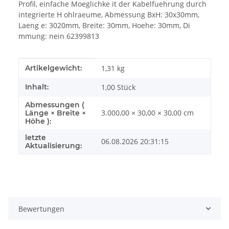
Profil, einfache Moeglichke it der Kabelfuehrung durch
integrierte H ohlraeume, Abmessung BxH: 30x30mm,
Laeng e: 3020mm, Breite: 30mm, Hoehe: 30mm, Di
mmung: nein 62399813
Produkteigenschaft
Wert
Artikelgewicht:
1,31
kg
Inhalt:
1,00 Stück
Abmessungen (
3.000,00 × 30,00 × 30,00 cm
Länge × Breite ×
Höhe ):
letzte
06.08.2026 20:31:15
Aktualisierung:
Bewertungen