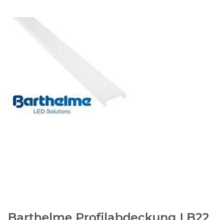
Barthelme Profilabdeckung LB22