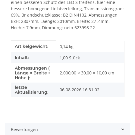
einen besseren Schutz des LED S treifens, fuer eine
bessere homogene Lic htverteilung, Transmissionsgrad:
69%, Br andschutzklasse: B2 DIN4102, Abmessungen
BxH: 28x7mm, Laenge: 2010mm, Breite: 27 ,4mm,
Hoehe: 7,9mm, Dimmung: nein 623998 22
Produkteigenschaft
Wert
Artikelgewicht:
0,14
kg
Inhalt:
1,00 Stück
Abmessungen (
2.000,00 × 30,00 × 10,00 cm
Länge × Breite ×
Höhe ):
letzte
06.08.2026 16:31:02
Aktualisierung:
Bewertungen