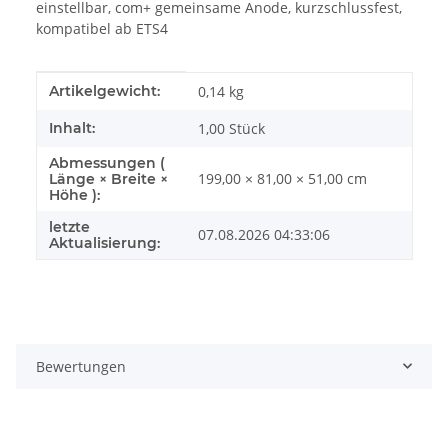
einstellbar, com+ gemeinsame Anode, kurzschlussfest,
kompatibel ab ETS4
Produkteigenschaft
Wert
Artikelgewicht:
0,14
kg
Inhalt:
1,00 Stück
Abmessungen (
199,00 × 81,00 × 51,00 cm
Länge × Breite ×
Höhe ):
letzte
07.08.2026 04:33:06
Aktualisierung:
Bewertungen