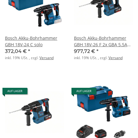
Bosch Akku-Bohrhammer
Bosch Akku-Bohrhammer
GBH 18V-24 C solo
GBH 18V-26 F 2x GBA 5.5Ah
ProCore Staubs
372,04 €
*
977,72 €
*
inkl. 19% USt. , zzgl.
Versand
inkl. 19% USt. , zzgl.
Versand
AUF LAGER
AUF LAGER