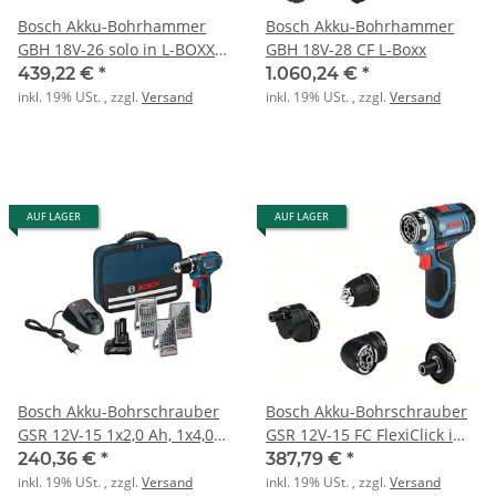
Bosch Akku-Bohrhammer
Bosch Akku-Bohrhammer
GBH 18V-26 solo in L-BOXX
GBH 18V-28 CF L-Boxx
Kat.B
439,22 €
*
1.060,24 €
*
inkl. 19% USt. , zzgl.
Versand
inkl. 19% USt. , zzgl.
Versand
AUF LAGER
AUF LAGER
Bosch Akku-Bohrschrauber
Bosch Akku-Bohrschrauber
GSR 12V-15 1x2,0 Ah, 1x4,0
GSR 12V-15 FC FlexiClick im
Ah ZB Tasche
Set
240,36 €
*
387,79 €
*
inkl. 19% USt. , zzgl.
Versand
inkl. 19% USt. , zzgl.
Versand