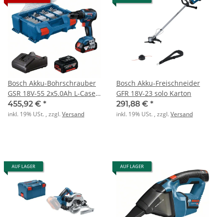
Bosch Akku-Bohrschrauber
Bosch Akku-Freischneider
GSR 18V-55 2x5.0Ah L-Case
GFR 18V-23 solo Karton
100tlg Zubehör
455,92 €
*
291,88 €
*
inkl. 19% USt. , zzgl.
Versand
inkl. 19% USt. , zzgl.
Versand
AUF LAGER
AUF LAGER