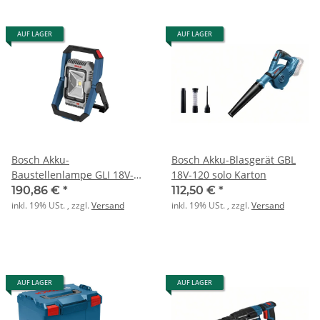
AUF LAGER
AUF LAGER
Bosch Akku-
Bosch Akku-Blasgerät GBL
Baustellenlampe GLI 18V-
18V-120 solo Karton
2200 C
190,86 €
*
112,50 €
*
inkl. 19% USt. , zzgl.
Versand
inkl. 19% USt. , zzgl.
Versand
AUF LAGER
AUF LAGER