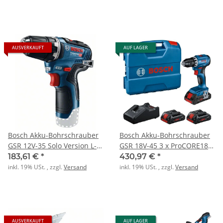
AUSVERKAUFT
AUF LAGER
Bosch Akku-Bohrschrauber
Bosch Akku-Bohrschrauber
GSR 12V-35 Solo Version L-
GSR 18V-45 3 x ProCORE18V
BOXX
4.0Ah L-Case
183,61 €
*
430,97 €
*
inkl. 19% USt. , zzgl.
Versand
inkl. 19% USt. , zzgl.
Versand
AUSVERKAUFT
AUF LAGER