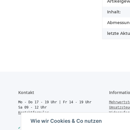
Produkteig
Wert
Artikelgew
Inhalt:
Abmessunge
letzte Aktu
Kontakt
Informati
Mo - Do 17 - 19 Uhr | Fr 14 - 19 Uhr
Mehrwertst
Sa 09 - 12 Uhr
Umsatzsteu
Kontaktformular
Widerrufsr
Rücksendun
Wie wir Cookies & Co nutzen
Vertrag wi
✔
40.000+ Qualitätsprodukte
Batteriege