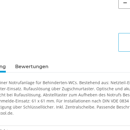
ung
Bewertungen
ner Notrufanlage für Behinderten-WCs. Bestehend aus: Netzteil-Ei
ster-Einsatz. Rufauslösung über Zugschnurtaster. Optische und ak
cht bei Rufauslösung. Abstelltaster zum Aufheben des Notrufs Besc
rmmelde-Einsatz: 61 x 61 mm. Für Installationen nach DIN VDE 0834
igung über Schlüssellöcher. Inkl. Zentralscheibe. Passende Besc
ool.de.