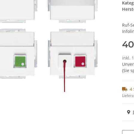
Kateg
Herste
Ruf-S
Infoli
40
inkl. 
Unver
(Sie 
4 
Lieferz