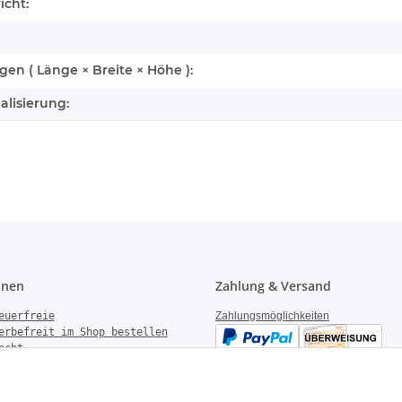
enschaft
icht:
n ( Länge × Breite × Höhe ):
alisierung:
onen
Zahlung & Versand
euerfreie
Zahlungsmöglichkeiten
erbefreit im Shop bestellen
echt
gen
derrufen
Versandinformationen
setzhinweise