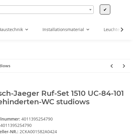
✔
Haustechnik
Installationsmaterial
Leuchten & Leu
udiows
ch-Jaeger Ruf-Set 1510 UC-84-101
Behinderten-WC studiows
elnummer:
4011395254790
4011395254790
eller-NR.:
2CKA001582A0424