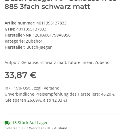
885 3fach schwarz matt
Artikelnummer:
4011395137833
GTIN:
4011395137833
Hersteller-NR.:
2CKA001799A0956
Kategorie:
Zubehör
Hersteller:
Busch-Jaeger
Aufputz-Gehäuse, schwarz matt, future linear, Zubehör
33,87 €
inkl. 19% USt. , zzgl.
Versand
Unverbindliche Preisempfehlung des Herstellers
:
46,20 €
(Sie sparen
26.69%
, also
12,33 €
)
18 Stück Auf Lager
Lieferzeit:
2 - 3 Werktage
(DE - Ausland