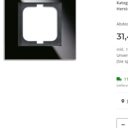
Kateg
Herste
Abdec
31
inkl. 
Unver
(Sie 
11
Lieferz