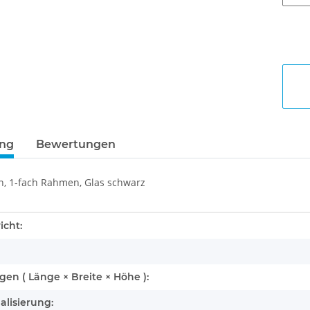
ung
Bewertungen
, 1-fach Rahmen, Glas schwarz
enschaft
icht:
n ( Länge × Breite × Höhe ):
alisierung: