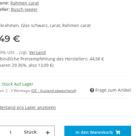
orie:
Rahmen carat
ller:
Busch-Jaeger
krahmen, Glas schwarz, carat, Rahmen carat
,49 €
19% USt. , zzgl.
Versand
bindliche Preisempfehlung des Herstellers
:
44,58 €
sparen
29.36%
, also
13,09 €
)
 Stück Auf Lager
Frage zum Artikel
eit:
2 - 3 Werktage
(DE - Ausland abweichend)
Bestand pro Lager anzeigen
Stück
In den Warenkorb