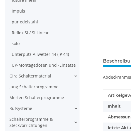
future linear
impuls
pur edelstahl
Reflex SI / SI Linear
solo
Unterputz Allwetter 44 (IP 44)
Beschreib
UP-Montagedosen und -Einsätze
Gira Schaltermaterial
Abdeckrahmen
Jung Schalterprogramme
Produkteig
Wert
Artikelgew
Merten Schalterprogramme
Inhalt:
Rufsysteme
Abmessunge
Schalterprogramme &
Steckvorrichtungen
letzte Aktu