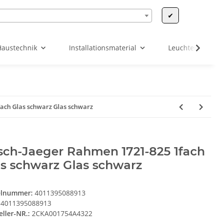
✔
Haustechnik
Installationsmaterial
Leuchten & Leu
ach Glas schwarz Glas schwarz
sch-Jaeger Rahmen 1721-825 1fach
s schwarz Glas schwarz
elnummer:
4011395088913
4011395088913
eller-NR.:
2CKA001754A4322