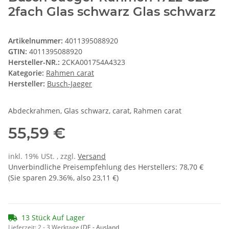
2fach Glas schwarz Glas schwarz
Artikelnummer:
4011395088920
GTIN:
4011395088920
Hersteller-NR.:
2CKA001754A4323
Kategorie:
Rahmen carat
Hersteller:
Busch-Jaeger
Abdeckrahmen, Glas schwarz, carat, Rahmen carat
55,59 €
inkl. 19% USt. , zzgl.
Versand
Unverbindliche Preisempfehlung des Herstellers
:
78,70 €
(Sie sparen
29.36%
, also
23,11 €
)
13 Stück Auf Lager
Lieferzeit:
2 - 3 Werktage
(DE - Ausland