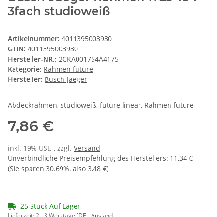
3fach studioweiß
Artikelnummer:
4011395003930
GTIN:
4011395003930
Hersteller-NR.:
2CKA001754A4175
Kategorie:
Rahmen future
Hersteller:
Busch-Jaeger
Abdeckrahmen, studioweiß, future linear, Rahmen future
7,86 €
inkl. 19% USt. , zzgl.
Versand
Unverbindliche Preisempfehlung des Herstellers
:
11,34 €
(Sie sparen
30.69%
, also
3,48 €
)
25 Stück Auf Lager
Lieferzeit:
2 - 3 Werktage
(DE - Ausland