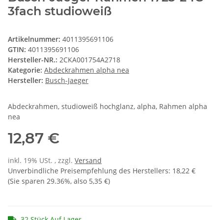
3fach studioweiß
Artikelnummer:
4011395691106
GTIN:
4011395691106
Hersteller-NR.:
2CKA001754A2718
Kategorie:
Abdeckrahmen alpha nea
Hersteller:
Busch-Jaeger
Abdeckrahmen, studioweiß hochglanz, alpha, Rahmen alpha
nea
12,87 €
inkl. 19% USt. , zzgl.
Versand
Unverbindliche Preisempfehlung des Herstellers
:
18,22 €
(Sie sparen
29.36%
, also
5,35 €
)
32 Stück Auf Lager