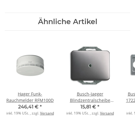
Ähnliche Artikel
Hager Funk-
Busch-Jaeger
Bus
Rauchmelder RFM100D
Blindzentralscheibe
1722
1742-20 platin
246,41 €
*
15,81 €
*
inkl. 19% USt. , zzgl.
Versand
inkl. 19% USt. , zzgl.
Versand
inkl.