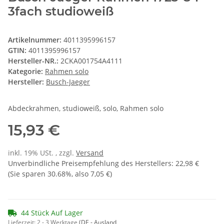
3fach studioweiß
Artikelnummer:
4011395996157
GTIN:
4011395996157
Hersteller-NR.:
2CKA001754A4111
Kategorie:
Rahmen solo
Hersteller:
Busch-Jaeger
Abdeckrahmen, studioweiß, solo, Rahmen solo
15,93 €
inkl. 19% USt. , zzgl.
Versand
Unverbindliche Preisempfehlung des Herstellers
:
22,98 €
(Sie sparen
30.68%
, also
7,05 €
)
44 Stück Auf Lager
Lieferzeit:
2 - 3 Werktage
(DE - Ausland