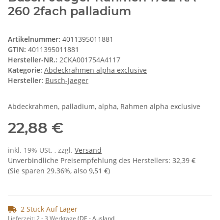
260 2fach palladium
Artikelnummer:
4011395011881
GTIN:
4011395011881
Hersteller-NR.:
2CKA001754A4117
Kategorie:
Abdeckrahmen alpha exclusive
Hersteller:
Busch-Jaeger
Abdeckrahmen, palladium, alpha, Rahmen alpha exclusive
22,88 €
inkl. 19% USt. , zzgl.
Versand
Unverbindliche Preisempfehlung des Herstellers
:
32,39 €
(Sie sparen
29.36%
, also
9,51 €
)
2 Stück Auf Lager
Lieferzeit:
2 - 3 Werktage
(DE - Ausland