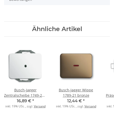
Ähnliche Artikel
Busch-Jaeger
Busch-Jaeger Wippe
Zentralscheibe 1749-24G
1789-21 bronze
Präs
alpha nea studioweiß
24 
16,89 €
*
12,44 €
*
inkl. 19% USt. , zzgl.
Versand
inkl. 19% USt. , zzgl.
Versand
inkl.