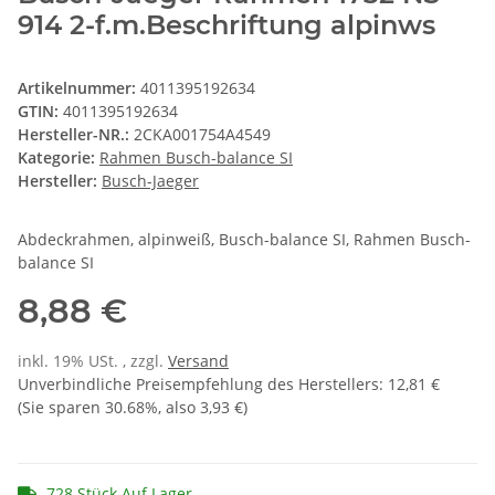
914 2-f.m.Beschriftung alpinws
Artikelnummer:
4011395192634
GTIN:
4011395192634
Hersteller-NR.:
2CKA001754A4549
Kategorie:
Rahmen Busch-balance SI
Hersteller:
Busch-Jaeger
Abdeckrahmen, alpinweiß, Busch-balance SI, Rahmen Busch-
balance SI
8,88 €
inkl. 19% USt. , zzgl.
Versand
Unverbindliche Preisempfehlung des Herstellers
:
12,81 €
(Sie sparen
30.68%
, also
3,93 €
)
728 Stück Auf Lager