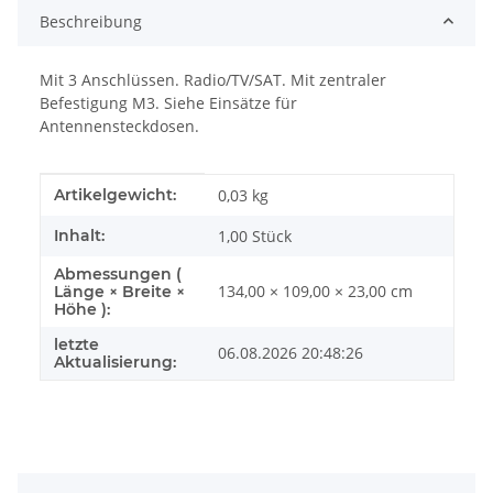
Beschreibung
Mit 3 Anschlüssen. Radio/TV/SAT. Mit zentraler
Befestigung M3. Siehe Einsätze für
Antennensteckdosen.
Produkteigenschaft
Wert
Artikelgewicht:
0,03
kg
Inhalt:
1,00 Stück
Abmessungen (
134,00 × 109,00 × 23,00 cm
Länge × Breite ×
Höhe ):
letzte
06.08.2026 20:48:26
Aktualisierung: