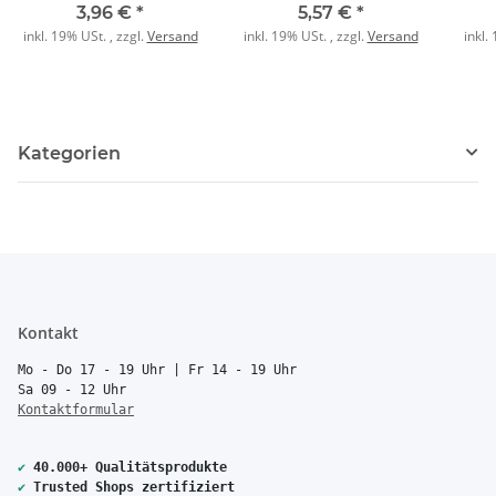
für TAE und
cremeweiss
3,96 €
*
5,57 €
*
Lautsprecher weiß
inkl. 19% USt. , zzgl.
Versand
inkl. 19% USt. , zzgl.
Versand
inkl.
Kategorien
Kontakt
Mo - Do 17 - 19 Uhr | Fr 14 - 19 Uhr
Sa 09 - 12 Uhr
Kontaktformular
✔
40.000+ Qualitätsprodukte
✔
Trusted Shops zertifiziert