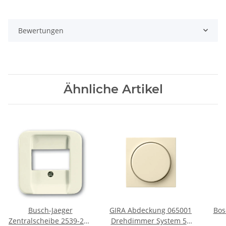
Bewertungen
Ähnliche Artikel
Busch-Jaeger
GIRA Abdeckung 065001
Bos
Zentralscheibe 2539-212
Drehdimmer System 55