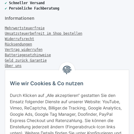
✔
Schneller Versand
✔
Persönliche Fachberatung
Informationen
Mehrwertsteuerfreie
Umsatzsteuerbefreit im Shop bestellen
Widerrufsrecht
Rücksendungen
Vertrag widerrufen
Batteriegesetzhinweise
Geld zurück Garantie
Über uns
FAQ
Zahlung & Versand
Wie wir Cookies & Co nutzen
Zahlungsmöglichkeiten
Durch Klicken auf „Alle akzeptieren“ gestatten Sie den
Einsatz folgender Dienste auf unserer Website: YouTube,
Vimeo, ReCaptcha, Billiger.de Tracking, Google Analytics,
Google Ads, Google Tag Manager, Doofinder, PayPal
Versandinformationen
Express Checkout und Ratenzahlung. Sie können die
Einstellung jederzeit ändern (Fingerabdruck-Icon links
unten). Weitere Details finden Sie unter
Konfigurieren
und